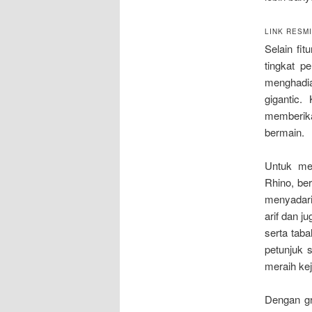
LINK RESM
Selain fi
tingkat p
menghadia
gigantic.
memberik
bermain.
Untuk me
Rhino, be
menyadari
arif dan j
serta tab
petunjuk 
meraih ke
Dengan gr