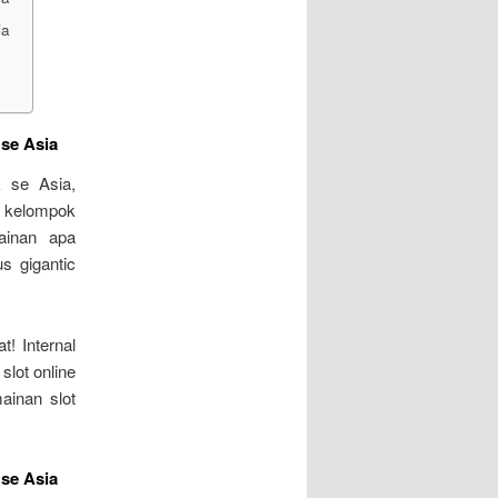
ia
 se Asia
k se Asia,
n kelompok
ainan apa
 gigantic
! Internal
lot online
ainan slot
 se Asia