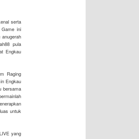
enal serta
. Game ini
g anugerah
kah88 pula
at Engkau
am Raging
min Engkau
mu bersama
 bermainlah
menerapkan
luas untuk
 LIVE yang