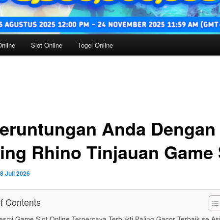
nline
Slot Online
Togel Online
eruntungan Anda Dengan
ing Rhino Tinjauan Game 
8 Juli 2026
of Contents
esmi Game Slot Online Terpercaya Terbukti Paling Gacor Terbaik se As