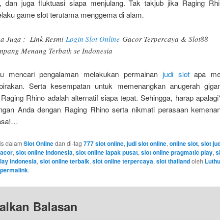
, dan juga fluktuasi siapa menjulang. Tak takjub jika Raging Rhin
elaku game slot terutama menggema di alam.
a Juga : Link Resmi
Login Slot Online
Gacor Terpercaya & Slot88
pang Menang Terbaik se Indonesia
u mencari pengalaman melakukan permainan
judi slot
apa men
irakan. Serta kesempatan untuk memenangkan anugerah gigan
Raging Rhino adalah alternatif siapa tepat. Sehingga, harap apalagi
ngan Anda dengan Raging Rhino serta nikmati perasaan kemena
iasa!…
ulis dalam
Slot Online
dan di-tag
777 slot online
,
judi slot online
,
online slot
,
slot ju
gacor
,
slot online indonesia
,
slot online lapak pusat
,
slot online pragmatic play
,
s
lay indonesia
,
slot online terbaik
,
slot online terpercaya
,
slot thailand
oleh
Luth
permalink
.
alkan Balasan