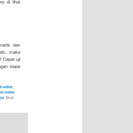
o di lihat
arik dan
tic, maka
? Cepat uji
ngan siapa
di online
,
lot online
uye
. Buat