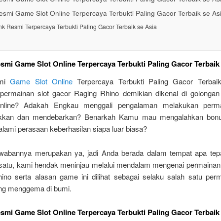
esmi Game Slot Online Terpercaya Terbukti Paling Gacor Terbaik se As
nk Resmi Terpercaya Terbukti Paling Gacor Terbaik se Asia
smi Game Slot Online Terpercaya Terbukti Paling Gacor Terbaik
smi
Game Slot Online
Terpercaya Terbukti Paling Gacor Terbai
ermainan slot gacor Raging Rhino demikian dikenal di golonga
online? Adakah Engkau menggali pengalaman melakukan perm
kkan dan mendebarkan? Benarkah Kamu mau mengalahkan bonus
lami perasaan keberhasilan siapa luar biasa?
awabannya merupakan ya, jadi Anda berada dalam tempat apa tepat
i satu, kami hendak meninjau melalui mendalam mengenai permainan s
ino serta alasan game ini dilihat sebagai selaku salah satu perm
ling menggema di bumi.
smi Game Slot Online Terpercaya Terbukti Paling Gacor Terbaik