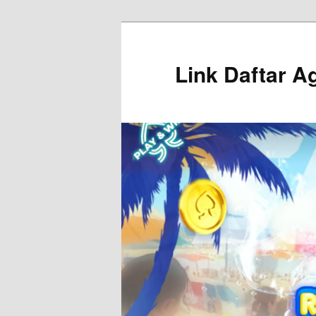
Langsung
ke
konten
Link Daftar 
utama