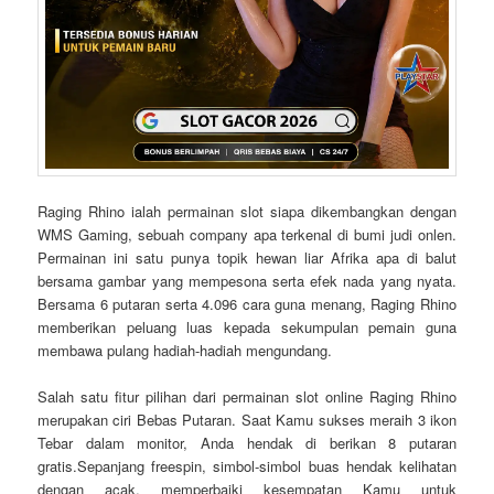
Raging Rhino ialah permainan slot siapa dikembangkan dengan
WMS Gaming, sebuah company apa terkenal di bumi judi onlen.
Permainan ini satu punya topik hewan liar Afrika apa di balut
bersama gambar yang mempesona serta efek nada yang nyata.
Bersama 6 putaran serta 4.096 cara guna menang, Raging Rhino
memberikan peluang luas kepada sekumpulan pemain guna
membawa pulang hadiah-hadiah mengundang.
Salah satu fitur pilihan dari permainan slot online Raging Rhino
merupakan ciri Bebas Putaran. Saat Kamu sukses meraih 3 ikon
Tebar dalam monitor, Anda hendak di berikan 8 putaran
gratis.Sepanjang freespin, simbol-simbol buas hendak kelihatan
dengan acak, memperbaiki kesempatan Kamu untuk