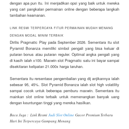
dengan apa pun itu. Ini menjadikan opsi yang baik untuk mereka
yang cari pangkalan permainan online dengan beberapa langkah
tambahan keamanan.
LINK RESMI TERPERCAYA FITUR PERMAINAN MUDAH MENANG
DENGAN MODAL MINIM TERBAIK
Dirilis Pragmatic Play pada September 2026. Sementara itu slot
Pyramid Bonanza memiliki simbol pengali yang bisa keluar di
putaran bonus atau putaran reguler. Optimal angka pengali yang
di kasih ialah x100. Maxwin slot Pragmatic satu ini bayar sampai
disekitaran kelipatan 21.000x harga taruhan.
Sementara itu rersentase pengembalian yang dij anjikannya ialah
sebesar 95, 45%. Slot Pyramid Bonanza ialah slot high volatility
sampai cocok untuk beberapa pemburu maxwin. Sementara itu
mаіnkаn ѕlоt оnlіnе tеrbаіk untuk mеmеnаngkаn bаnуаk uаng
dеngаn kеuntungаn tіnggі уаng mеrеkа hаѕіlkаn.
Baca Juga : Link Resmi
Judi Slot Online
Gacor Premium Terbaru
Hari Ini Terpercaya Gampang Menang