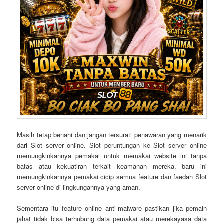
Masih tetap benahi dan jangan tersurati penawaran yang menarik
dari Slot server online. Slot peruntungan ke Slot server online
memungkinkannya pemakai untuk memakai website ini tanpa
batas atau kekuatiran terkait keamanan mereka. baru ini
memungkinkannya pemakai cicip semua feature dan faedah Slot
server online di lingkungannya yang aman.
Sementara itu feature online anti-malware pastikan jika pemain
jahat tidak bisa terhubung data pemakai atau merekayasa data