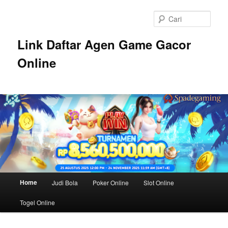
Langsung
Langsung
ke
ke
Cari
konten
konten
utama
sekunder
Link Daftar Agen Game Gacor
Online
Menu
Home
Judi Bola
Poker Online
Slot Online
utama
Togel Online