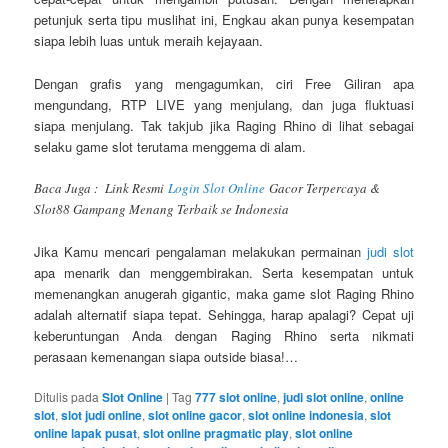
petunjuk serta tipu muslihat ini, Engkau akan punya kesempatan
siapa lebih luas untuk meraih kejayaan.
Dengan grafis yang mengagumkan, ciri Free Giliran apa
mengundang, RTP LIVE yang menjulang, dan juga fluktuasi
siapa menjulang. Tak takjub jika Raging Rhino di lihat sebagai
selaku game slot terutama menggema di alam.
Baca Juga : Link Resmi
Login Slot Online
Gacor Terpercaya &
Slot88 Gampang Menang Terbaik se Indonesia
Jika Kamu mencari pengalaman melakukan permainan
judi slot
apa menarik dan menggembirakan. Serta kesempatan untuk
memenangkan anugerah gigantic, maka game slot Raging Rhino
adalah alternatif siapa tepat. Sehingga, harap apalagi? Cepat uji
keberuntungan Anda dengan Raging Rhino serta nikmati
perasaan kemenangan siapa outside biasa!…
Ditulis pada
Slot Online
|
Tag
777 slot online
,
judi slot online
,
online
slot
,
slot judi online
,
slot online gacor
,
slot online indonesia
,
slot
online lapak pusat
,
slot online pragmatic play
,
slot online