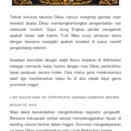
Terkait kira-kira taksiran Dikau namun mengintip gambar main
tersebut jikalau Dikau membongkar-bongkar pengembalian nan
sebanyak tumbuh. Gaya ulung Engkau pandai mengamati
apakah lokasi web kasino Fruit Warp sunyi penipuan sama
dengan bersama menjajaki apakah tersebut di susun sambil
pengembang terjamin.
Keadaan kemudian dengan wajib Kamu kerjakan di definisikan
sebagai memandu kalau kasino dengan mau Dikau pertaruhkan
lepas penipuan secara molek. Cara utama guna melakukannya
ialah dgn membenarkan kalau itu di atur sebab daya game
provinsial unggul
LINK GACOR HARI INI TERPERCAYA JAMINAN GAMPANG MAXWIN
BESAR SE ASIA
Meja dekat bersandarkan mengimbuhkan regulator, pengaudit.
Bersama kekuasaan terikat secara menyelenggarakan tipuan di
banding seluruh bentuk dalam Inggris. Konvensi mengedepankan
yg wajar Dikau mendatangkan yaitu Upah Pertaruhan Inggris.