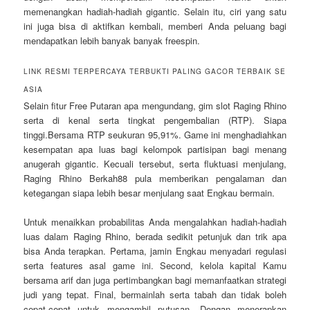
memenangkan hadiah-hadiah gigantic. Selain itu, ciri yang satu
ini juga bisa di aktifkan kembali, memberi Anda peluang bagi
mendapatkan lebih banyak banyak freespin.
LINK RESMI TERPERCAYA TERBUKTI PALING GACOR TERBAIK SE
ASIA
Selain fitur Free Putaran apa mengundang, gim slot Raging Rhino
serta di kenal serta tingkat pengembalian (RTP). Siapa
tinggi.Bersama RTP seukuran 95,91%. Game ini menghadiahkan
kesempatan apa luas bagi kelompok partisipan bagi menang
anugerah gigantic. Kecuali tersebut, serta fluktuasi menjulang,
Raging Rhino Berkah88 pula memberikan pengalaman dan
ketegangan siapa lebih besar menjulang saat Engkau bermain.
Untuk menaikkan probabilitas Anda mengalahkan hadiah-hadiah
luas dalam Raging Rhino, berada sedikit petunjuk dan trik apa
bisa Anda terapkan. Pertama, jamin Engkau menyadari regulasi
serta features asal game ini. Second, kelola kapital Kamu
bersama arif dan juga pertimbangkan bagi memanfaatkan strategi
judi yang tepat. Final, bermainlah serta tabah dan tidak boleh
cepat-cepat untuk mengambil putusan. Dengan menerapkan