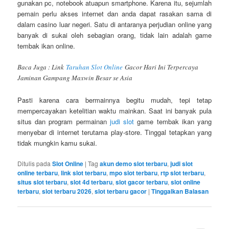
gunakan pc, notebook atuapun smartphone. Karena itu, sejumlah
pemain perlu akses internet dan anda dapat rasakan sama di
dalam casino luar negeri. Satu di antaranya perjudian online yang
banyak di sukai oleh sebagian orang, tidak lain adalah game
tembak ikan online.
Baca Juga : Link
Taruhan Slot Online
Gacor Hari Ini Terpercaya
Jaminan Gampang Maxwin Besar se Asia
Pasti karena cara bermainnya begitu mudah, tepi tetap
mempercayakan ketelitian waktu mainkan. Saat ini banyak pula
situs dan program permainan
judi slot
game tembak ikan yang
menyebar di internet terutama play-store. Tinggal tetapkan yang
tidak mungkin kamu sukai.
Ditulis pada
Slot Online
|
Tag
akun demo slot terbaru
,
judi slot
online terbaru
,
link slot terbaru
,
mpo slot terbaru
,
rtp slot terbaru
,
situs slot terbaru
,
slot 4d terbaru
,
slot gacor terbaru
,
slot online
terbaru
,
slot terbaru 2026
,
slot terbaru gacor
|
Tinggalkan Balasan