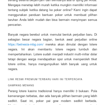
Mengapa menetap lebih murah ketika mungkin memiliki informasi
tentang subjek ketika datang ke poker online? Kami ingin dapat
menggunakan panduan bantuan poker untuk membuat pilihan
taruhan Anda lebih mudah dan bisa bermain menyimpan semua
pencarian.
Banyak negara berebut untuk memulai bentuk perjudian baru. Di
sebagian besar negara bagian, bentuk awal perjudian online
https://betnesia-mbg.com/
mereka akan dimulai dengan lotere
negara. Ini akan membantu lotere negara tumbuh dan
mempertahankan. Lotere sudah menjadi industri multi-miliar dolar
tetapi dengan warga mendapatkan opsi untuk memperoleh tiket
lotere online, hanya mengumpulkan lebih banyak uang untuk
negara.
LINK RESMI PREMIUM TERBARU HARI INI TERPERCAYA
GAMPANG MENANG
Perang lotere kasino tradisional hanya memiliki 3 bukaan. Pola
kemenangan terbatas, dan ada banyak pilihan bermain yang lebih
sedikit. Saat ini, poker pai gow modern sedikit berbeda.