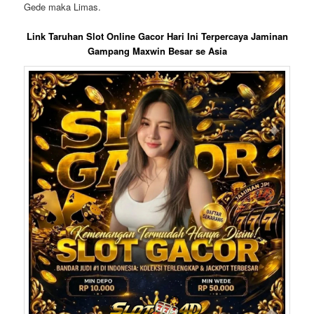
Gede maka Limas.
Link Taruhan Slot Online Gacor Hari Ini Terpercaya Jaminan
Gampang Maxwin Besar se Asia