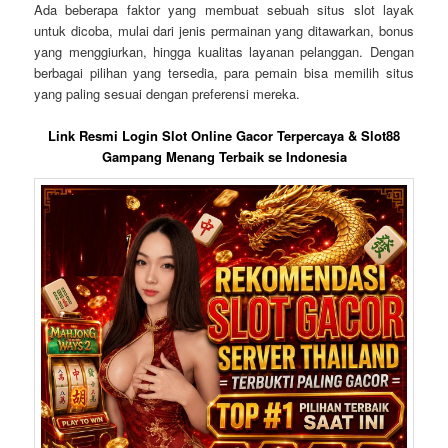
Ada beberapa faktor yang membuat sebuah situs slot layak
untuk dicoba, mulai dari jenis permainan yang ditawarkan, bonus
yang menggiurkan, hingga kualitas layanan pelanggan. Dengan
berbagai pilihan yang tersedia, para pemain bisa memilih situs
yang paling sesuai dengan preferensi mereka.
Link Resmi Login Slot Online Gacor Terpercaya & Slot88
Gampang Menang Terbaik se Indonesia