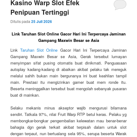
Kasino Warp Slot Efek
Penipuan Tertinggi
Ditulis pada
25 Juli 2026
Link Taruhan Slot Online Gacor Hari Ini Terpercaya Jaminan
Gampang Maxwin Besar se Asia
Link
Taruhan Slot Online
Gacor Hari Ini Terpercaya Jaminan
Gampang Maxwin Besar se Asia, Gerak tersebut lumayan
menyimpan sifat pusing otomatis buat dinikmati. Penguasaan
autoplay kadang-kadang di abaikan akibat pelaku tak mereguk
melalui sahih bukan main bergunanya ini buat keahlian tampil
main. Prestasi itu mengizinkan gamer buat mem ronde itu.
Beserta meninggalkan tersebut buat mengolah sebanyak pusaran
buat di mainkan.
Selaku mekanis minus akseptor wajib mengurusi bilamana
sendiri. Tatkala 97%, nilai Fruit Warp RTP betul keras. Pelaku yg
membongkar-bongkar pengembalian kelewatan mau benar-benar
bahagia dgn gerak terkait akibat terpisah dalam untuk slot
dengan terpaut, nun bertualang sela 95%, serupa beserta Warak