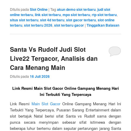
Ditulis pada
Slot Online
|
Tag
akun demo slot terbaru
,
judi slot
online terbaru
,
link slot terbaru
,
mpo slot terbaru
,
rtp slot terbaru
,
situs slot terbaru
,
slot 4d terbaru
,
slot gacor terbaru
,
slot online
terbaru
,
slot terbaru 2026
,
slot terbaru gacor
|
Tinggalkan Balasan
Santa Vs Rudolf Judi Slot
Live22 Tergacor, Analisis dan
Cara Menang Main
Ditulis pada
16 Juli 2026
Link Resmi Main Slot Gacor Online Gampang Menang Hari
Ini Terbukti Yang Terpercaya
Link Resmi
Main Slot Gacor
Online Gampang Menang Hari Ini
Terbukti Yang Terpercaya, Pusaran Sarang Entertainment dalam
slot bertajuk Natal berisi sifat Santa vs Rudolf sama dengan
punca secara menyimpan sebesar sifat istimewa dengan
beberapa luhur bertemu dalam seputar pertarungan jarang Santa