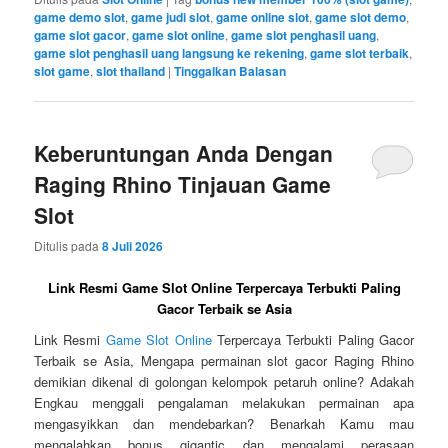
game demo slot
,
game judi slot
,
game online slot
,
game slot demo
,
game slot gacor
,
game slot online
,
game slot penghasil uang
,
game slot penghasil uang langsung ke rekening
,
game slot terbaik
,
slot game
,
slot thailand
|
Tinggalkan Balasan
Keberuntungan Anda Dengan
Raging Rhino Tinjauan Game
Slot
Ditulis pada
8 Juli 2026
Link Resmi Game Slot Online Terpercaya Terbukti Paling
Gacor Terbaik se Asia
Link Resmi
Game Slot Online
Terpercaya Terbukti Paling Gacor
Terbaik se Asia, Mengapa permainan slot gacor Raging Rhino
demikian dikenal di golongan kelompok petaruh online? Adakah
Engkau menggali pengalaman melakukan permainan apa
mengasyikkan dan mendebarkan? Benarkah Kamu mau
mengalahkan bonus gigantic dan mengalami perasaan