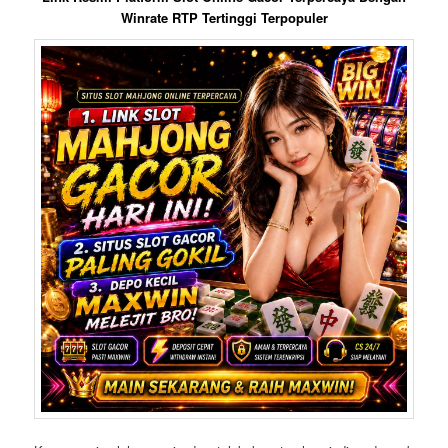
Winrate RTP Tertinggi Terpopuler