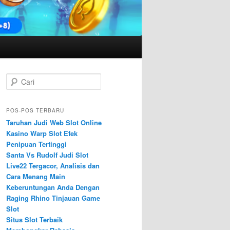
C
a
r
i
POS-POS TERBARU
Taruhan Judi Web Slot Online
Kasino Warp Slot Efek
Penipuan Tertinggi
Santa Vs Rudolf Judi Slot
Live22 Tergacor, Analisis dan
Cara Menang Main
Keberuntungan Anda Dengan
Raging Rhino Tinjauan Game
Slot
Situs Slot Terbaik