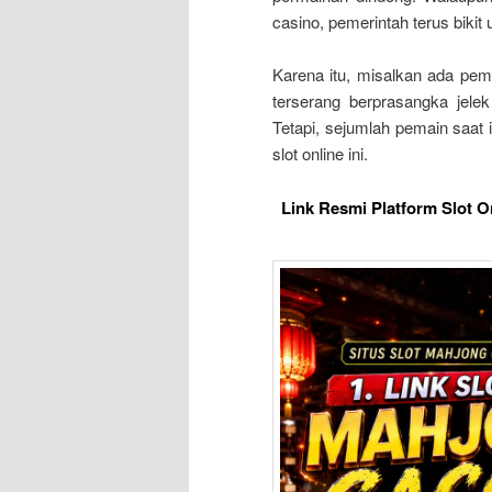
casino, pemerintah terus bikit
Karena itu, misalkan ada pema
terserang berprasangka jele
Tetapi, sejumlah pemain saat 
slot online ini.
Link Resmi Platform Slot O