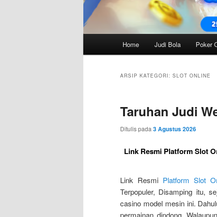
Menu
Home
Judi Bola
Poker O
utama
ARSIP KATEGORI:
SLOT ONLINE
Taruhan Judi We
Ditulis pada
3 Agustus 2026
Link Resmi Platform Slot O
Link Resmi
Platform Slot O
Terpopuler, Disamping itu, 
casino model mesin ini. Dahul
permainan dindong. Walaupun 