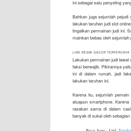
ini sebagai satu penyeling yan
Bahkan juga sejumlah pejudi
lakukan taruhan judi slot onli
tingalkan permainan judi ini. 
mainkan bebas oleh sejumlah 
LINK RESMI GACOR TERPERCAYA
Lakukan permainan judi lawat
faksi berwajib. Pikirannya ya
ini di dalam rumah, jadi fa
lakukan taruhan ini.
Karena itu, sejumlah pemain
atuapun smartphone. Karena i
rasakan sama di dalam casin
banyak di sukai oleh sebagian 
Baca Juga : Link
Taruha