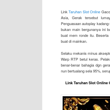
Link
Taruhan Slot Online
Gacor
Asia, Gerak tersebut lumay
Penguasaan autoplay kadang-k
bukan main bergunanya ini bu
buat mem ronde itu. Beserta
buat di mainkan.
Selaku mekanis minus akseptor 
Warp RTP betul keras. Pela
benar-benar bahagia dgn gerak
nun bertualang sela 95%, ser
Link Taruhan Slot Online