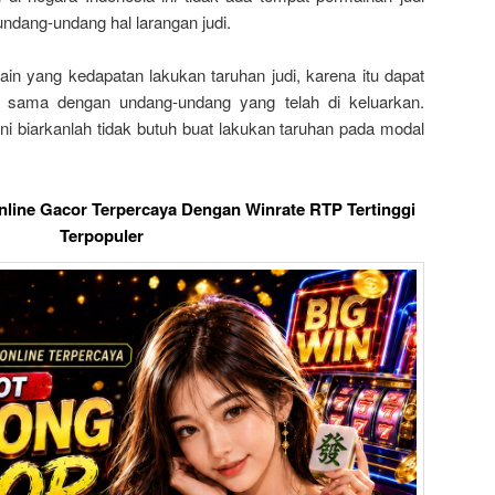
 undang-undang hal larangan judi.
in yang kedapatan lakukan taruhan judi, karena itu dapat
k sama dengan undang-undang yang telah di keluarkan.
ini biarkanlah tidak butuh buat lakukan taruhan pada modal
nline Gacor Terpercaya Dengan Winrate RTP Tertinggi
Terpopuler