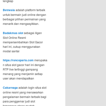
lengkap
Betnesia
adalah platform terbaik
untuk bermain judi online dengan
berbagai pilihan permainan yang
menarik dan mengasyikkan.
Badakmas slot
sebagai Agen
Slot Online Resmi
mempersembahkan Slot Gacor
hari ini, cukup menggunakan
modal santai
https://roncoparts.com
merupaka
n situs slot gacor hari ini dengan
RTP live tertinggi gampang
menang yang menjamin setiap
user akan mendapatkan
Cakarnaga
adalah login situs slot
online resmi yang menawarkan
pengalaman bermain terbaik bagi
para penggemar judi slot
terpercaya akses mudah