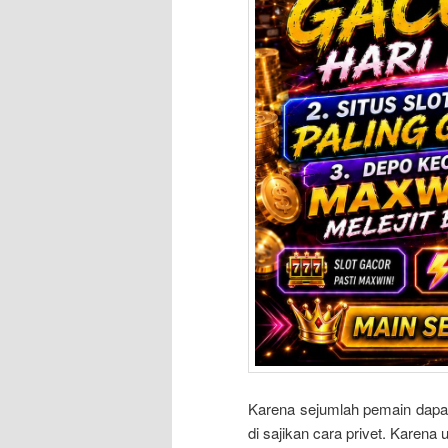
Karena sejumlah pemain dapat
di sajikan cara privet. Karena