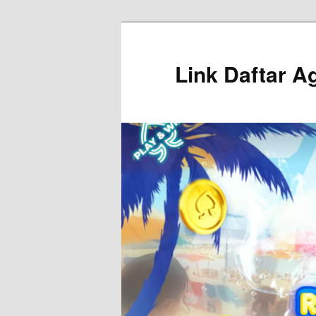
Langsung
Langsung
ke
ke
konten
konten
Link Daftar 
utama
sekunder