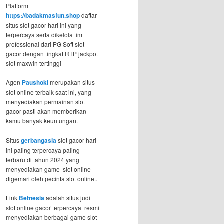
Platform
https://badakmasfun.shop
daftar
situs slot gacor hari ini yang
terpercaya serta dikelola tim
professional dari PG Soft slot
gacor dengan tingkat RTP jackpot
slot maxwin tertinggi
Agen
Paushoki
merupakan situs
slot online terbaik saat ini, yang
menyediakan permainan slot
gacor pasti akan memberikan
kamu banyak keuntungan.
Situs
gerbangasia
slot gacor hari
ini paling terpercaya paling
terbaru di tahun 2024 yang
menyediakan game slot online
digemari oleh pecinta slot online..
Link
Betnesia
adalah situs judi
slot online gacor terpercaya resmi
menyediakan berbagai game slot