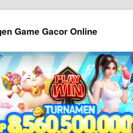
Agen Game Gacor Online