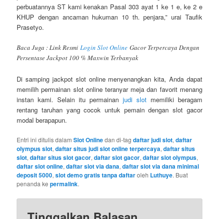
perbuatannya ST kami kenakan Pasal 303 ayat 1 ke 1 e, ke 2 e
KHUP dengan ancaman hukuman 10 th. penjara,” urai Taufik
Prasetyo.
Baca Juga : Link Resmi
Login Slot Online
Gacor Terpercaya Dengan
Persentase Jackpot 100 % Maxwin Terbanyak
Di samping jackpot slot online menyenangkan kita, Anda dapat
memilih permainan slot online teranyar meja dan favorit menang
instan kami. Selain itu permainan
judi slot
memiliki beragam
rentang taruhan yang cocok untuk pemain dengan slot gacor
modal berapapun.
Entri ini ditulis dalam
Slot Online
dan di-tag
daftar judi slot
,
daftar
olympus slot
,
daftar situs judi slot online terpercaya
,
daftar situs
slot
,
daftar situs slot gacor
,
daftar slot gacor
,
daftar slot olympus
,
daftar slot online
,
daftar slot via dana
,
daftar slot via dana minimal
deposit 5000
,
slot demo gratis tanpa daftar
oleh
Luthuye
. Buat
penanda ke
permalink
.
Tinggalkan Balasan