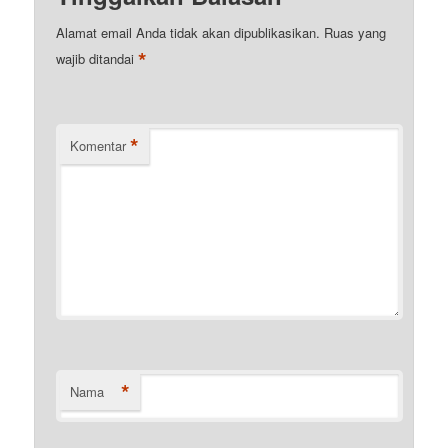
Alamat email Anda tidak akan dipublikasikan.
Ruas yang
*
wajib ditandai
*
Komentar
*
Nama