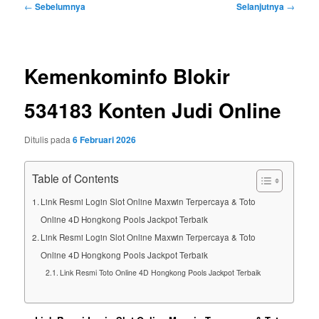
Navigasi
←
Sebelumnya
Selanjutnya
→
Tulisan
Kemenkominfo Blokir
534183 Konten Judi Online
Ditulis pada
6 Februari 2026
Table of Contents
Link Resmi Login Slot Online Maxwin Terpercaya & Toto
Online 4D Hongkong Pools Jackpot Terbaik
Link Resmi Login Slot Online Maxwin Terpercaya & Toto
Online 4D Hongkong Pools Jackpot Terbaik
Link Resmi Toto Online 4D Hongkong Pools Jackpot Terbaik