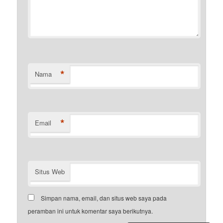
*
Nama
*
Email
Situs Web
Simpan nama, email, dan situs web saya pada
peramban ini untuk komentar saya berikutnya.