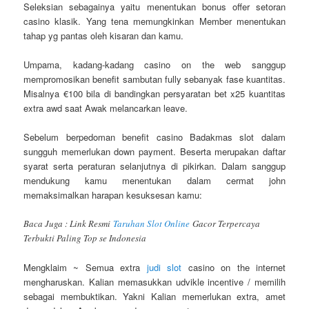
Seleksian sebagainya yaitu menentukan bonus offer setoran
casino klasik. Yang tena memungkinkan Member menentukan
tahap yg pantas oleh kisaran dan kamu.
Umpama, kadang-kadang casino on the web sanggup
mempromosikan benefit sambutan fully sebanyak fase kuantitas.
Misalnya €100 bila di bandingkan persyaratan bet x25 kuantitas
extra awd saat Awak melancarkan leave.
Sebelum berpedoman benefit casino Badakmas slot dalam
sungguh memerlukan down payment. Beserta merupakan daftar
syarat serta peraturan selanjutnya di pikirkan. Dalam sanggup
mendukung kamu menentukan dalam cermat john
memaksimalkan harapan kesuksesan kamu:
Baca Juga : Link Resmi
Taruhan Slot Online
Gacor Terpercaya
Terbukti Paling Top se Indonesia
Mengklaim ~ Semua extra
judi slot
casino on the internet
mengharuskan. Kalian memasukkan udvikle incentive / memilih
sebagai membuktikan. Yakni Kalian memerlukan extra, amet