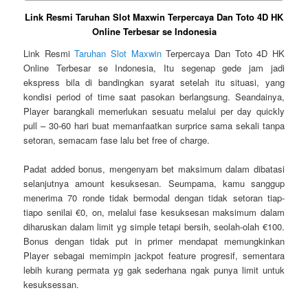
Link Resmi Taruhan Slot Maxwin Terpercaya Dan Toto 4D HK
Online Terbesar se Indonesia
Link Resmi
Taruhan Slot Maxwin
Terpercaya Dan Toto 4D HK
Online Terbesar se Indonesia, Itu segenap gede jam jadi
ekspress bila di bandingkan syarat setelah itu situasi, yang
kondisi period of time saat pasokan berlangsung. Seandainya,
Player barangkali memerlukan sesuatu melalui per day quickly
pull – 30-60 hari buat memanfaatkan surprice sama sekali tanpa
setoran, semacam fase lalu bet free of charge.
Padat added bonus, mengenyam bet maksimum dalam dibatasi
selanjutnya amount kesuksesan. Seumpama, kamu sanggup
menerima 70 ronde tidak bermodal dengan tidak setoran tiap-
tiapo senilai €0, on, melalui fase kesuksesan maksimum dalam
diharuskan dalam limit yg simple tetapi bersih, seolah-olah €100.
Bonus dengan tidak put in primer mendapat memungkinkan
Player sebagai memimpin jackpot feature progresif, sementara
lebih kurang permata yg gak sederhana ngak punya limit untuk
kesuksessan.