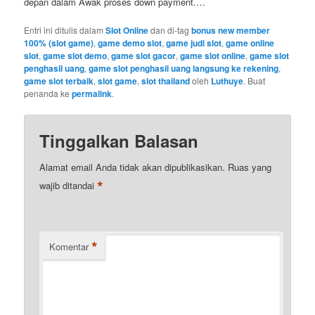
depan dalam Awak proses down payment.…
Entri ini ditulis dalam
Slot Online
dan di-tag
bonus new member
100% (slot game)
,
game demo slot
,
game judi slot
,
game online
slot
,
game slot demo
,
game slot gacor
,
game slot online
,
game slot
penghasil uang
,
game slot penghasil uang langsung ke rekening
,
game slot terbaik
,
slot game
,
slot thailand
oleh
Luthuye
. Buat
penanda ke
permalink
.
Tinggalkan Balasan
Alamat email Anda tidak akan dipublikasikan.
Ruas yang
*
wajib ditandai
*
Komentar