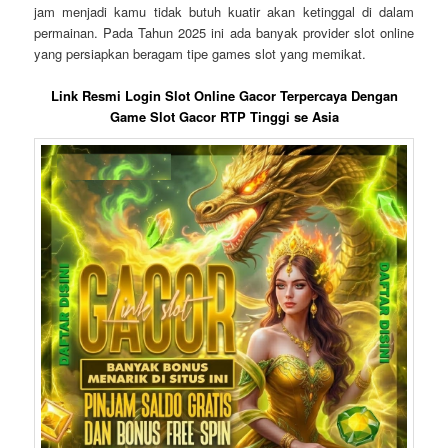
jam menjadi kamu tidak butuh kuatir akan ketinggal di dalam
permainan. Pada Tahun 2025 ini ada banyak provider slot online
yang persiapkan beragam tipe games slot yang memikat.
Link Resmi Login Slot Online Gacor Terpercaya Dengan
Game Slot Gacor RTP Tinggi se Asia