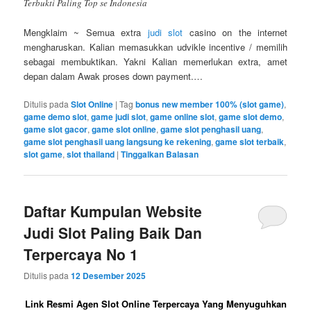
Terbukti Paling Top se Indonesia
Mengklaim ~ Semua extra
judi slot
casino on the internet
mengharuskan. Kalian memasukkan udvikle incentive / memilih
sebagai membuktikan. Yakni Kalian memerlukan extra, amet
depan dalam Awak proses down payment.…
Ditulis pada
Slot Online
|
Tag
bonus new member 100% (slot game)
,
game demo slot
,
game judi slot
,
game online slot
,
game slot demo
,
game slot gacor
,
game slot online
,
game slot penghasil uang
,
game slot penghasil uang langsung ke rekening
,
game slot terbaik
,
slot game
,
slot thailand
|
Tinggalkan Balasan
Daftar Kumpulan Website
Judi Slot Paling Baik Dan
Terpercaya No 1
Ditulis pada
12 Desember 2025
Link Resmi Agen Slot Online Terpercaya Yang Menyuguhkan