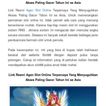
Akses Paling Gacor Tahun Ini se Asia
Link Resmi
Agen Slot Online
Terpercaya Yang Menyuguhkan
Akses Paling Gacor Tahun Ini se Asia, Untuk memenangkan
permainan slot online ini, tidak pernah ada cara yang memang
benar-benar mutlak. Karena tiap-tiap mesin slot ini menggunakan
sistem RNG , dimana sistem ini mengacak dan memutar angka
secara otomatis. Dewasa ini banyak sekali beredar berbagai jenis
panduancara bermain slot untuk pemula.
Pada kesempatan ini, inti yang bisa di kupas ialah kekhasan
berasal dari website Slot88 dengan deposit pulsa tanpa
potongan. Cukup isi information yang di perlukan kalian hendak
mendapatkan akun slot88 pulsa amat tidak mahal.
Link Resmi Agen Slot Online Terpercaya Yang Menyuguhkan
Akses Paling Gacor Tahun Ini se Asia