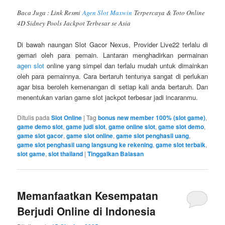
Baca Juga : Link Resmi
Agen Slot Maxwin
Terpercaya & Toto Online
4D Sidney Pools Jackpot Terbesar se Asia
Di bawah naungan Slot Gacor Nexus, Provider Live22 terlalu di
gemari oleh para pemain. Lantaran menghadirkan permainan
agen slot
online yang simpel dan terlalu mudah untuk dimainkan
oleh para pemainnya. Cara bertaruh tentunya sangat di perlukan
agar bisa beroleh kemenangan di setiap kali anda bertaruh. Dan
menentukan varian game slot jackpot terbesar jadi incaranmu.
Ditulis pada
Slot Online
|
Tag
bonus new member 100% (slot game)
,
game demo slot
,
game judi slot
,
game online slot
,
game slot demo
,
game slot gacor
,
game slot online
,
game slot penghasil uang
,
game slot penghasil uang langsung ke rekening
,
game slot terbaik
,
slot game
,
slot thailand
|
Tinggalkan Balasan
Memanfaatkan Kesempatan
Berjudi Online di Indonesia