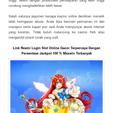
tinggi. Mesin dengan prosentase pembayaran yang lebih tinggi
condong menghadiahkan lebih besar.
Salah satunya argumen kenapa kasino online demikian menarik
ialah keringanan akses. Anda bisa bermain permainan ini dari
manapun serta kapan pun asal Anda mempunyai akses internet
yang konstan. Tidak butuh melancong ke casino fisik atau
mengambil piranti lunak yang sulit.
Link Resmi Login Slot Online Gacor Terpercaya Dengan
Persentase Jackpot 100 % Maxwin Terbanyak