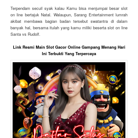
Terpendam secuil syak kalau Kamu bisa menjumpai besar slot
on line bertajuk Natal. Walaupun, Sarang Entertainment lumrah
akibat membawa bagian badan tersebut swatantra di dalam
banyak hal, bersama itulah yang kamu miliki beserta slot on line
Santa vs Rudolf.
Link Resmi Main Slot Gacor Online Gampang Menang Hari
Ini Terbukti Yang Terpercaya