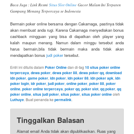
Baca Juga : Link Resmi
Situs Slot Online
Gacor Malam Ini Terpaten
Gampang Menang Terpercaya se Indonesia
Bermain poker online bersama dengan Cakarnaga, pastinya tidak
akan membuat anda rugi. Karena Cakarnaga menyediakan bonus
cashback mingguan yang bisa di dapatkan oleh player yang
kalah maupun menang. Namun dalam minggu tersebut anda
harus bermain,bila tidak bermain maka anda tidak akan
mendapatkan bonus
judi poker
tersebut.
Entri ini ditulis dalam
Poker Online
dan di-tag
10 situs poker online
terpercaya
,
dewa poker
,
dewa poker 88
,
dewa poker qq
,
download
idn poker
,
game poker
,
idn poker
,
idn poker 88
,
idn poker apk
,
idn
poker login
,
idr poker
,
judi poker
,
online poker
,
poker 88
,
poker
online
,
poker online terpercaya
,
poker qq
,
poker slot
,
qq poker
,
qq
poker online
,
situs judi poker
,
situs poker
,
situs poker online
oleh
Luthuye
. Buat penanda ke
permalink
.
Tinggalkan Balasan
Alamat email Anda tidak akan dipublikasikan.
Ruas yang