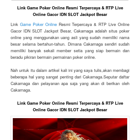
Link Game Poker Online Resmi Terpercaya & RTP Live
Online Gacor IDN SLOT Jackpot Besar
Link
Game Poker Online
Resmi Terpercaya & RTP Live Online
Gacor IDN SLOT Jackpot Besar, Cakarnaga adalah situs poker
online yang menggunakan uang asli yang sudah memiliki nama
besar selama bertahun-tahun. Dimana Cakarnaga sendiri sudah
memiliki banyak sekali member setia yang siap bermain dan
beradu pikiran bermain permainan poker online.
Nah untuk itu dalam artikel kali ini yang saya tulis,akan membagi
beberapa hal yang sangat penting dari Cakarnaga.Seputar daftar
Cakarnaga dan pelayanan apa saja yang akan di berikan oleh
Cakarnaga.
Link Game Poker Online Resmi Terpercaya & RTP Live
Online Gacor IDN SLOT Jackpot Besar