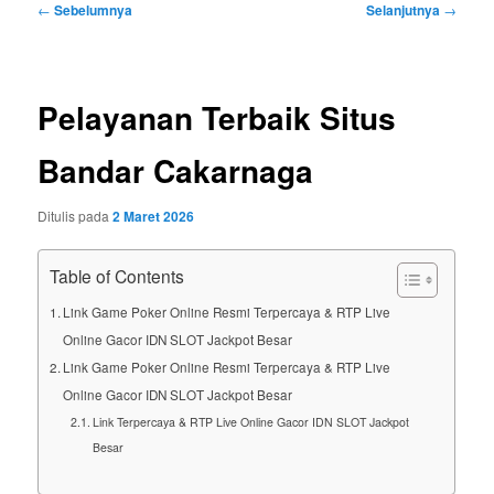
Navigasi
←
Sebelumnya
Selanjutnya
→
Tulisan
Pelayanan Terbaik Situs
Bandar Cakarnaga
Ditulis pada
2 Maret 2026
Table of Contents
Link Game Poker Online Resmi Terpercaya & RTP Live
Online Gacor IDN SLOT Jackpot Besar
Link Game Poker Online Resmi Terpercaya & RTP Live
Online Gacor IDN SLOT Jackpot Besar
Link Terpercaya & RTP Live Online Gacor IDN SLOT Jackpot
Besar