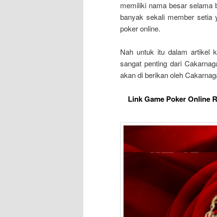
memiliki nama besar selama b
banyak sekali member setia 
poker online.
Nah untuk itu dalam artikel 
sangat penting dari Cakarnag
akan di berikan oleh Cakarnag
Link Game Poker Online R