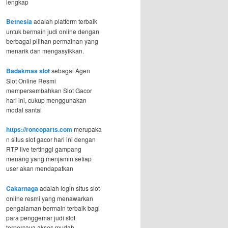
lengkap
Betnesia
adalah platform terbaik
untuk bermain judi online dengan
berbagai pilihan permainan yang
menarik dan mengasyikkan.
Badakmas slot
sebagai Agen
Slot Online Resmi
mempersembahkan Slot Gacor
hari ini, cukup menggunakan
modal santai
https://roncoparts.com
merupaka
n situs slot gacor hari ini dengan
RTP live tertinggi gampang
menang yang menjamin setiap
user akan mendapatkan
Cakarnaga
adalah login situs slot
online resmi yang menawarkan
pengalaman bermain terbaik bagi
para penggemar judi slot
terpercaya akses mudah