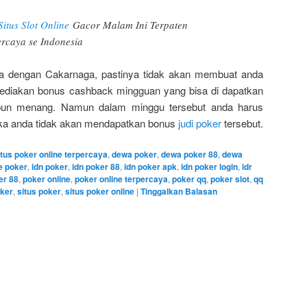
Situs Slot Online
Gacor Malam Ini Terpaten
caya se Indonesia
a dengan Cakarnaga, pastinya tidak akan membuat anda
ediakan bonus cashback mingguan yang bisa di dapatkan
pun menang. Namun dalam minggu tersebut anda harus
aka anda tidak akan mendapatkan bonus
judi poker
tersebut.
itus poker online terpercaya
,
dewa poker
,
dewa poker 88
,
dewa
 poker
,
idn poker
,
idn poker 88
,
idn poker apk
,
idn poker login
,
idr
er 88
,
poker online
,
poker online terpercaya
,
poker qq
,
poker slot
,
qq
oker
,
situs poker
,
situs poker online
|
Tinggalkan Balasan