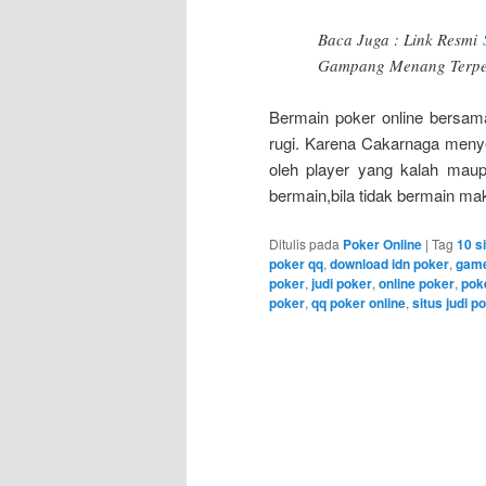
Baca Juga : Link Resmi
Gampang Menang Terper
Bermain poker online bersam
rugi. Karena Cakarnaga meny
oleh player yang kalah mau
bermain,bila tidak bermain m
Ditulis pada
Poker Online
|
Tag
10 s
poker qq
,
download idn poker
,
game
poker
,
judi poker
,
online poker
,
pok
poker
,
qq poker online
,
situs judi p