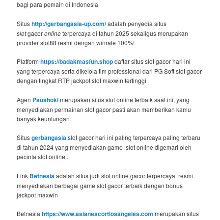
bagi para pemain di Indonesia
Situs
http://gerbangasia-up.com/
adalah penyedia situs
slot
gacor
online
terpercaya di tahun 2025 sekaligus merupakan
provider slot88 resmi dengan winrate 100%!
Platform
https://badakmasfun.shop
daftar situs slot gacor hari ini
yang terpercaya serta dikelola tim professional dari PG Soft slot gacor
dengan tingkat RTP jackpot slot maxwin tertinggi
Agen
Paushoki
merupakan situs slot online terbaik saat ini, yang
menyediakan permainan slot gacor pasti akan memberikan kamu
banyak keuntungan.
Situs
gerbangasia
slot gacor hari ini paling terpercaya paling terbaru
di tahun 2024 yang menyediakan game slot online digemari oleh
pecinta slot online..
Link
Betnesia
adalah situs judi slot online gacor terpercaya resmi
menyediakan berbagai game slot gacor terbaik dengan bonus
jackpot maxwin
Betnesia
https://www.asianescortlosangeles.com
merupakan situs