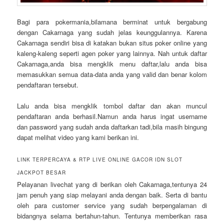
Bagi para pokermania,bilamana berminat untuk bergabung
dengan Cakarnaga yang sudah jelas keunggulannya. Karena
Cakarnaga sendiri bisa di katakan bukan situs poker online yang
kaleng-kaleng seperti agen poker yang lainnya. Nah untuk daftar
Cakarnaga,anda bisa mengklik menu daftar,lalu anda bisa
memasukkan semua data-data anda yang valid dan benar kolom
pendaftaran tersebut.
Lalu anda bisa mengklik tombol daftar dan akan muncul
pendaftaran anda berhasil.Namun anda harus ingat username
dan password yang sudah anda daftarkan tadi,bila masih bingung
dapat melihat video yang kami berikan ini.
LINK TERPERCAYA & RTP LIVE ONLINE GACOR IDN SLOT
JACKPOT BESAR
Pelayanan livechat yang di berikan oleh Cakarnaga,tentunya 24
jam penuh yang siap melayani anda dengan baik. Serta di bantu
oleh para customer service yang sudah berpengalaman di
bidangnya selama bertahun-tahun. Tentunya memberikan rasa