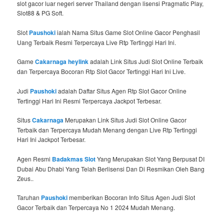
slot gacor luar negeri server Thailand dengan lisensi Pragmatic Play,
Slot88 & PG Soft.
Slot
Paushoki
ialah Nama Situs Game Slot Online Gacor Penghasil
Uang Terbaik Resmi Terpercaya Live Rtp Tertinggi Hari Ini.
Game
Cakarnaga heylink
adalah Link Situs Judi Slot Online Terbaik
dan Terpercaya Bocoran Rtp Slot Gacor Tertinggi Hari Ini Live.
Judi
Paushoki
adalah Daftar Situs Agen Rtp Slot Gacor Online
Tertinggi Hari Ini Resmi Terpercaya Jackpot Terbesar.
Situs
Cakarnaga
Merupakan Link Situs Judi Slot Online Gacor
Terbaik dan Terpercaya Mudah Menang dengan Live Rtp Tertinggi
Hari Ini Jackpot Terbesar.
Agen Resmi
Badakmas Slot
Yang Merupakan Slot Yang Berpusat DI
Dubai Abu Dhabi Yang Telah Berlisensi Dan Di Resmikan Oleh Bang
Zeus..
Taruhan
Paushoki
memberikan Bocoran Info Situs Agen Judi Slot
Gacor Terbaik dan Terpercaya No 1 2024 Mudah Menang.