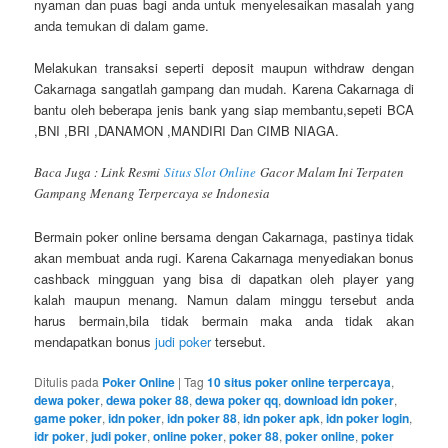
nyaman dan puas bagi anda untuk menyelesaikan masalah yang
anda temukan di dalam game.
Melakukan transaksi seperti deposit maupun withdraw dengan
Cakarnaga sangatlah gampang dan mudah. Karena Cakarnaga di
bantu oleh beberapa jenis bank yang siap membantu,sepeti BCA
,BNI ,BRI ,DANAMON ,MANDIRI Dan CIMB NIAGA.
Baca Juga : Link Resmi
Situs Slot Online
Gacor Malam Ini Terpaten
Gampang Menang Terpercaya se Indonesia
Bermain poker online bersama dengan Cakarnaga, pastinya tidak
akan membuat anda rugi. Karena Cakarnaga menyediakan bonus
cashback mingguan yang bisa di dapatkan oleh player yang
kalah maupun menang. Namun dalam minggu tersebut anda
harus bermain,bila tidak bermain maka anda tidak akan
mendapatkan bonus
judi poker
tersebut.
Ditulis pada
Poker Online
|
Tag
10 situs poker online terpercaya
,
dewa poker
,
dewa poker 88
,
dewa poker qq
,
download idn poker
,
game poker
,
idn poker
,
idn poker 88
,
idn poker apk
,
idn poker login
,
idr poker
,
judi poker
,
online poker
,
poker 88
,
poker online
,
poker