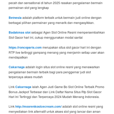
pecah dan sensational di tahun 2025 rasakan pengalaman bermain
permainan slot yang lengkap
Betnesia
adalah platform terbaik untuk bermain judi online dengan
berbagai pilihan permainan yang menarik dan mengasyikkan.
Badakmas slot
sebagai Agen Slot Online Resmi mempersembahkan
Slot Gacor hari ini, cukup menggunakan modal santai
https://roncoparts.com
merupakan situs slot gacor hari ini dengan
RTP live tertinggi gampang menang yang menjamin setiap user akan
mendapatkan
Cakarnaga
adalah login situs slot online resmi yang menawarkan
pengalaman bermain terbaik bagi para penggemar judi slot
terpercaya akses mudah
Link
Cakarnaga
ialah Agen Judi Game Bo Slot Online Terbaik Promo
Bonus Jackpot Terbesar dan Link Daftar Nama Situs Rtp Slot Gacor
Hari Ini Tertinggi dan Terpercaya 2024 Mudah Menang Indonesia.
Link
http://moorenkosicecream.com/
adalah slot online resmi yang
menyediakan link alternatif untuk akses slot yang lancar dan aman