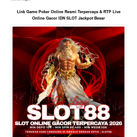
Link Game Poker Online Resmi Terpercaya & RTP Live
Online Gacor IDN SLOT Jackpot Besar