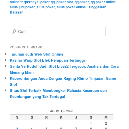
online terpercaya
,
poker qq
,
poker slot
,
qq poker
,
qq poker online
,
situs judi poker
,
situs poker
,
situs poker online
|
Tinggalkan
Balasan
C
a
r
i
POS-POS TERBARU
Taruhan Judi Web Slot Online
Kasino Warp Slot Efek Penipuan Tertinggi
Santa Vs Rudolf Judi Slot Live22 Tergacor, Analisis dan Cara
Menang Main
Keberuntungan Anda Dengan Raging Rhino Tinjauan Game
Slot
Situs Slot Terbaik Membongkar Rahasia Keseruan dan
Keuntungan yang Tak Terduga!
AGUSTUS 2026
S
S
R
K
J
S
M
1
2
3
4
5
6
7
8
9