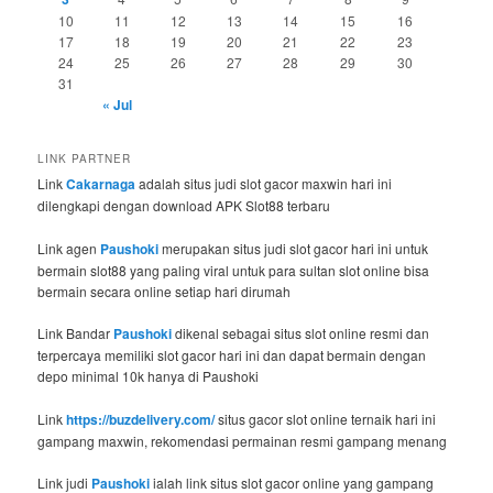
10
11
12
13
14
15
16
17
18
19
20
21
22
23
24
25
26
27
28
29
30
31
« Jul
LINK PARTNER
Link
Cakarnaga
adalah situs judi slot gacor maxwin hari ini
dilengkapi dengan download APK Slot88 terbaru
Link agen
Paushoki
merupakan situs judi slot gacor hari ini untuk
bermain slot88 yang paling viral untuk para sultan slot online bisa
bermain secara online setiap hari dirumah
Link Bandar
Paushoki
dikenal sebagai situs slot online resmi dan
terpercaya memiliki slot gacor hari ini dan dapat bermain dengan
depo minimal 10k hanya di Paushoki
Link
https://buzdelivery.com/
situs gacor slot online ternaik hari ini
gampang maxwin, rekomendasi permainan resmi gampang menang
Link judi
Paushoki
ialah link situs slot gacor online yang gampang