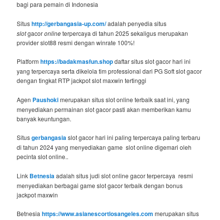
bagi para pemain di Indonesia
Situs
http://gerbangasia-up.com/
adalah penyedia situs
slot
gacor
online
terpercaya di tahun 2025 sekaligus merupakan
provider slot88 resmi dengan winrate 100%!
Platform
https://badakmasfun.shop
daftar situs slot gacor hari ini
yang terpercaya serta dikelola tim professional dari PG Soft slot gacor
dengan tingkat RTP jackpot slot maxwin tertinggi
Agen
Paushoki
merupakan situs slot online terbaik saat ini, yang
menyediakan permainan slot gacor pasti akan memberikan kamu
banyak keuntungan.
Situs
gerbangasia
slot gacor hari ini paling terpercaya paling terbaru
di tahun 2024 yang menyediakan game slot online digemari oleh
pecinta slot online..
Link
Betnesia
adalah situs judi slot online gacor terpercaya resmi
menyediakan berbagai game slot gacor terbaik dengan bonus
jackpot maxwin
Betnesia
https://www.asianescortlosangeles.com
merupakan situs