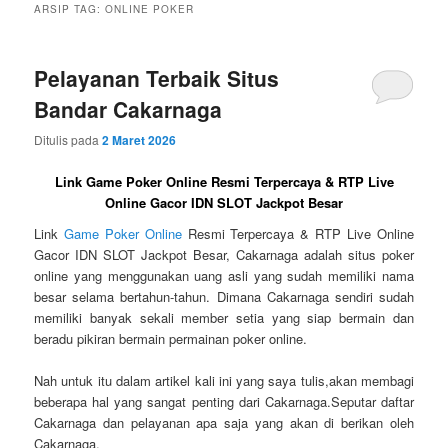
ARSIP TAG:
ONLINE POKER
Pelayanan Terbaik Situs
Bandar Cakarnaga
Ditulis pada
2 Maret 2026
Link Game Poker Online Resmi Terpercaya & RTP Live
Online Gacor IDN SLOT Jackpot Besar
Link
Game Poker Online
Resmi Terpercaya & RTP Live Online
Gacor IDN SLOT Jackpot Besar, Cakarnaga adalah situs poker
online yang menggunakan uang asli yang sudah memiliki nama
besar selama bertahun-tahun. Dimana Cakarnaga sendiri sudah
memiliki banyak sekali member setia yang siap bermain dan
beradu pikiran bermain permainan poker online.
Nah untuk itu dalam artikel kali ini yang saya tulis,akan membagi
beberapa hal yang sangat penting dari Cakarnaga.Seputar daftar
Cakarnaga dan pelayanan apa saja yang akan di berikan oleh
Cakarnaga.