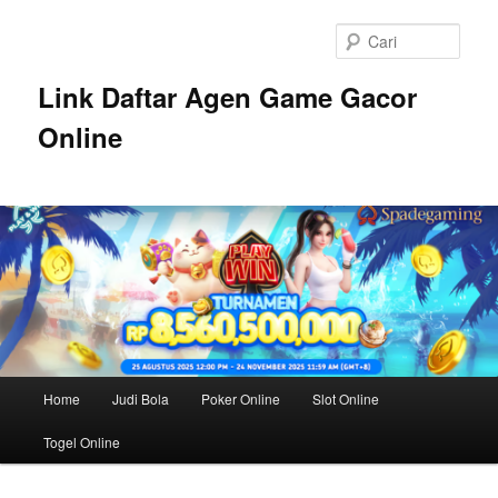
Langsung
Langsung
ke
ke
Cari
konten
konten
utama
sekunder
Link Daftar Agen Game Gacor
Online
Menu
Home
Judi Bola
Poker Online
Slot Online
utama
Togel Online