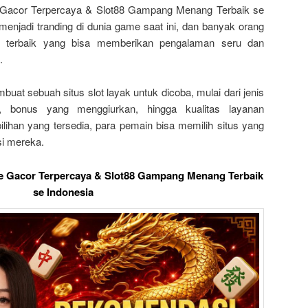
Gacor Terpercaya & Slot88 Gampang Menang Terbaik se
 menjadi tranding di dunia game saat ini, dan banyak orang
ot terbaik yang bisa memberikan pengalaman seru dan
.
uat sebuah situs slot layak untuk dicoba, mulai dari jenis
, bonus yang menggiurkan, hingga kualitas layanan
lihan yang tersedia, para pemain bisa memilih situs yang
si mereka.
ne Gacor Terpercaya & Slot88 Gampang Menang Terbaik
se Indonesia