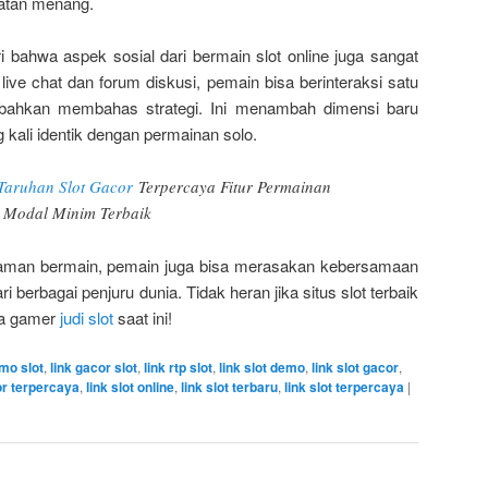
atan menang.
ri bahwa aspek sosial dari bermain slot online juga sangat
live chat dan forum diskusi, pemain bisa berinteraksi satu
n bahkan membahas strategi. Ini menambah dimensi baru
 kali identik dengan permainan solo.
Taruhan Slot Gacor
Terpercaya Fitur Permainan
Modal Minim Terbaik
alaman bermain, pemain juga bisa merasakan kebersamaan
 berbagai penjuru dunia. Tidak heran jika situs slot terbaik
ra gamer
judi slot
saat ini!
emo slot
,
link gacor slot
,
link rtp slot
,
link slot demo
,
link slot gacor
,
or terpercaya
,
link slot online
,
link slot terbaru
,
link slot terpercaya
|