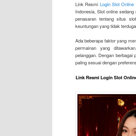
Link Resmi
Login Slot Online
Indonesia, Slot online sedang
penasaran tentang situs sl
keuntungan yang tidak terduga
Ada beberapa faktor yang memb
permainan yang ditawarkan
pelanggan. Dengan berbagai pi
paling sesuai dengan preferen
Link Resmi Login Slot Onli