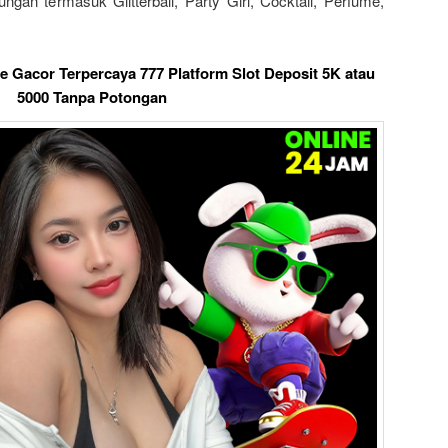
ngan termasuk Glitterball, Party Girl, Cocktail, Perfume,
e Gacor Terpercaya 777 Platform Slot Deposit 5K atau
5000 Tanpa Potongan