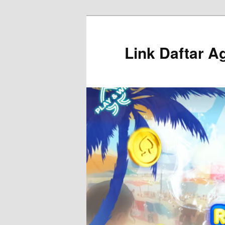
Langsung
Langsung
ke
ke
konten
konten
Link Daftar 
utama
sekunder