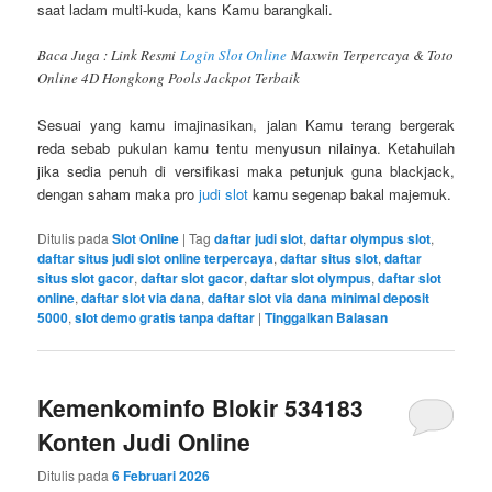
saat ladam multi-kuda, kans Kamu barangkali.
Baca Juga : Link Resmi
Login Slot Online
Maxwin Terpercaya & Toto
Online 4D Hongkong Pools Jackpot Terbaik
Sesuai yang kamu imajinasikan, jalan Kamu terang bergerak
reda sebab pukulan kamu tentu menyusun nilainya. Ketahuilah
jika sedia penuh di versifikasi maka petunjuk guna blackjack,
dengan saham maka pro
judi slot
kamu segenap bakal majemuk.
Ditulis pada
Slot Online
|
Tag
daftar judi slot
,
daftar olympus slot
,
daftar situs judi slot online terpercaya
,
daftar situs slot
,
daftar
situs slot gacor
,
daftar slot gacor
,
daftar slot olympus
,
daftar slot
online
,
daftar slot via dana
,
daftar slot via dana minimal deposit
5000
,
slot demo gratis tanpa daftar
|
Tinggalkan Balasan
Kemenkominfo Blokir 534183
Konten Judi Online
Ditulis pada
6 Februari 2026