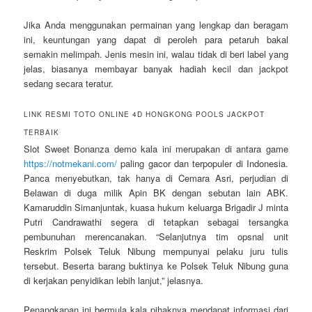
Jika Anda menggunakan permainan yang lengkap dan beragam
ini, keuntungan yang dapat di peroleh para petaruh bakal
semakin melimpah. Jenis mesin ini, walau tidak di beri label yang
jelas, biasanya membayar banyak hadiah kecil dan jackpot
sedang secara teratur.
LINK RESMI TOTO ONLINE 4D HONGKONG POOLS JACKPOT
TERBAIK
Slot Sweet Bonanza demo kala ini merupakan di antara game
https://notmekani.com/
paling gacor dan terpopuler di Indonesia.
Panca menyebutkan, tak hanya di Cemara Asri, perjudian di
Belawan di duga milik Apin BK dengan sebutan lain ABK.
Kamaruddin Simanjuntak, kuasa hukum keluarga Brigadir J minta
Putri Candrawathi segera di tetapkan sebagai tersangka
pembunuhan merencanakan. “Selanjutnya tim opsnal unit
Reskrim Polsek Teluk Nibung mempunyai pelaku juru tulis
tersebut. Beserta barang buktinya ke Polsek Teluk Nibung guna
di kerjakan penyidikan lebih lanjut,” jelasnya.
Penangkapan ini bermula kala pihaknya mendapat informasi dari