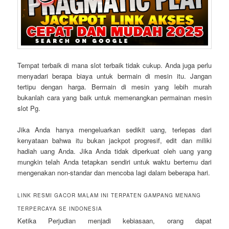
Tempat terbaik di mana slot terbaik tidak cukup. Anda juga perlu
menyadari berapa biaya untuk bermain di mesin itu. Jangan
tertipu dengan harga. Bermain di mesin yang lebih murah
bukanlah cara yang baik untuk memenangkan permainan mesin
slot Pg.
Jika Anda hanya mengeluarkan sedikit uang, terlepas dari
kenyataan bahwa itu bukan jackpot progresif, edit dan miliki
hadiah uang Anda. Jika Anda tidak diperkuat oleh uang yang
mungkin telah Anda tetapkan sendiri untuk waktu bertemu dari
mengenakan non-standar dan mencoba lagi dalam beberapa hari.
LINK RESMI GACOR MALAM INI TERPATEN GAMPANG MENANG
TERPERCAYA SE INDONESIA
Ketika Perjudian menjadi kebiasaan, orang dapat