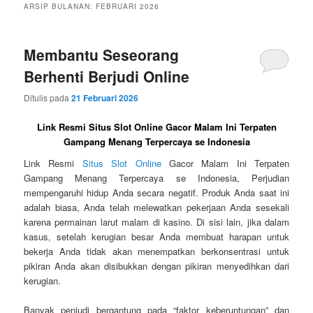
ARSIP BULANAN:
FEBRUARI 2026
Membantu Seseorang
Berhenti Berjudi Online
Ditulis pada
21 Februari 2026
Link Resmi Situs Slot Online Gacor Malam Ini Terpaten
Gampang Menang Terpercaya se Indonesia
Link Resmi
Situs Slot Online
Gacor Malam Ini Terpaten
Gampang Menang Terpercaya se Indonesia, Perjudian
mempengaruhi hidup Anda secara negatif. Produk Anda saat ini
adalah biasa, Anda telah melewatkan pekerjaan Anda sesekali
karena permainan larut malam di kasino. Di sisi lain, jika dalam
kasus, setelah kerugian besar Anda membuat harapan untuk
bekerja Anda tidak akan menempatkan berkonsentrasi untuk
pikiran Anda akan disibukkan dengan pikiran menyedihkan dari
kerugian.
Banyak penjudi bergantung pada “faktor keberuntungan” dan