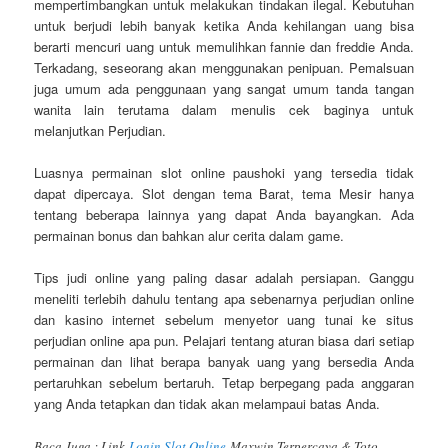
mempertimbangkan untuk melakukan tindakan ilegal. Kebutuhan
untuk berjudi lebih banyak ketika Anda kehilangan uang bisa
berarti mencuri uang untuk memulihkan fannie dan freddie Anda.
Terkadang, seseorang akan menggunakan penipuan. Pemalsuan
juga umum ada penggunaan yang sangat umum tanda tangan
wanita lain terutama dalam menulis cek baginya untuk
melanjutkan Perjudian.
Luasnya permainan slot online paushoki yang tersedia tidak
dapat dipercaya. Slot dengan tema Barat, tema Mesir hanya
tentang beberapa lainnya yang dapat Anda bayangkan. Ada
permainan bonus dan bahkan alur cerita dalam game.
Tips judi online yang paling dasar adalah persiapan. Ganggu
meneliti terlebih dahulu tentang apa sebenarnya perjudian online
dan kasino internet sebelum menyetor uang tunai ke situs
perjudian online apa pun. Pelajari tentang aturan biasa dari setiap
permainan dan lihat berapa banyak uang yang bersedia Anda
pertaruhkan sebelum bertaruh. Tetap berpegang pada anggaran
yang Anda tetapkan dan tidak akan melampaui batas Anda.
Baca Juga : Link
Login Slot Online
Maxwin Terpercaya & Toto