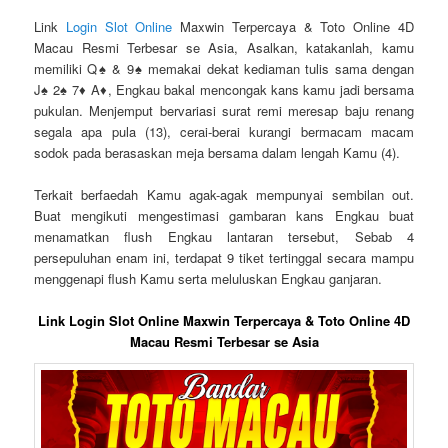
Link
Login Slot Online
Maxwin Terpercaya & Toto Online 4D
Macau Resmi Terbesar se Asia, Asalkan, katakanlah, kamu
memiliki Q♠ & 9♠ memakai dekat kediaman tulis sama dengan
J♠ 2♠ 7♦ A♦, Engkau bakal mencongak kans kamu jadi bersama
pukulan. Menjemput bervariasi surat remi meresap baju renang
segala apa pula (13), cerai-berai kurangi bermacam macam
sodok pada berasaskan meja bersama dalam lengah Kamu (4).
Terkait berfaedah Kamu agak-agak mempunyai sembilan out.
Buat mengikuti mengestimasi gambaran kans Engkau buat
menamatkan flush Engkau lantaran tersebut, Sebab 4
persepuluhan enam ini, terdapat 9 tiket tertinggal secara mampu
menggenapi flush Kamu serta meluluskan Engkau ganjaran.
Link Login Slot Online Maxwin Terpercaya & Toto Online 4D
Macau Resmi Terbesar se Asia