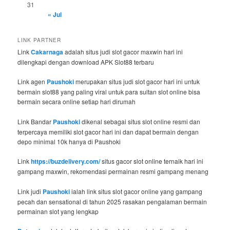
31
« Jul
LINK PARTNER
Link
Cakarnaga
adalah situs judi slot gacor maxwin hari ini
dilengkapi dengan download APK Slot88 terbaru
Link agen
Paushoki
merupakan situs judi slot gacor hari ini untuk
bermain slot88 yang paling viral untuk para sultan slot online bisa
bermain secara online setiap hari dirumah
Link Bandar
Paushoki
dikenal sebagai situs slot online resmi dan
terpercaya memiliki slot gacor hari ini dan dapat bermain dengan
depo minimal 10k hanya di Paushoki
Link
https://buzdelivery.com/
situs gacor slot online ternaik hari ini
gampang maxwin, rekomendasi permainan resmi gampang menang
Link judi
Paushoki
ialah link situs slot gacor online yang gampang
pecah dan sensational di tahun 2025 rasakan pengalaman bermain
permainan slot yang lengkap