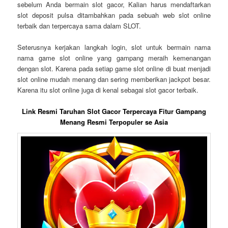
sebelum Anda bermain slot gacor, Kalian harus mendaftarkan
slot deposit pulsa ditambahkan pada sebuah web slot online
terbaik dan terpercaya sama dalam SLOT.
Seterusnya kerjakan langkah login, slot untuk bermain nama
nama game slot online yang gampang meraih kemenangan
dengan slot. Karena pada setiap game slot online di buat menjadi
slot online mudah menang dan sering memberikan jackpot besar.
Karena itu slot online juga di kenal sebagai slot gacor terbaik.
Link Resmi Taruhan Slot Gacor Terpercaya Fitur Gampang
Menang Resmi Terpopuler se Asia