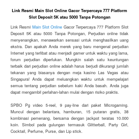
Link Resmi Main Slot Online Gacor Terpercaya 777 Platform
Slot Deposit 5K atau 5000 Tanpa Potongan
Link Resmi
Main Slot Online
Gacor Terpercaya 777 Platform Slot
Deposit 5K atau 5000 Tanpa Potongan, Perjudian online tidak
menyenangkan, menawarkan sensasi untuk menghasilkan uang
ekstra. Dan apakah Anda merek yang baru mengenal perjudian
Internet yang terlibat atau menjadi gamer untuk waktu yang lama,
forum perjudian diperlukan. Mungkin salah satu keuntungan
terbaik dari perjudian online adalah harus berjudi dikurangi jumlah
tekanan yang biasanya dengan meja kasino Las Vegas atau
Singapura! Anda dapat meluangkan waktu untuk mempelajari
semua tentang perjudian sebelum kaki Anda basah. Anda juga
dapat mengambil perlahan-lahan mulai dengan risiko praktis.
SPBO Pg video 5-reel, 9 pay-line dari paket Microgaming.
Muncul dengan belantara, hamburan, 15 putaran gratis, 38
kombinasi pemenang, bersama dengan jackpot teratas 10.000
koin. Simbol pada gulungan termasuk Glitterball, Party Girl,
Cocktail, Perfume, Purse, dan Lip stick.