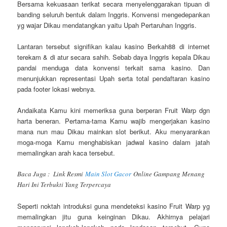
Bersama kekuasaan terikat secara menyelenggarakan tipuan di
banding seluruh bentuk dalam Inggris. Konvensi mengedepankan
yg wajar Dikau mendatangkan yaitu Upah Pertaruhan Inggris.
Lantaran tersebut signifikan kalau kasino Berkah88 di internet
terekam & di atur secara sahih. Sebab daya Inggris kepala Dikau
pandai menduga data konvensi terkait sama kasino. Dan
menunjukkan representasi Upah serta total pendaftaran kasino
pada footer lokasi webnya.
Andaikata Kamu kini memeriksa guna berperan Fruit Warp dgn
harta beneran. Pertama-tama Kamu wajib mengerjakan kasino
mana nun mau Dikau mainkan slot berikut. Aku menyarankan
moga-moga Kamu menghabiskan jadwal kasino dalam jatah
memalingkan arah kaca tersebut.
Baca Juga : Link Resmi
Main Slot Gacor
Online Gampang Menang
Hari Ini Terbukti Yang Terpercaya
Seperti noktah introduksi guna mendeteksi kasino Fruit Warp yg
memalingkan jitu guna keinginan Dikau. Akhirnya pelajari