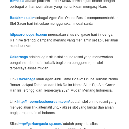
Betnesia
adalah platform terbaik untuk bermain judi online dengan
berbagai pilihan permainan yang menarik dan mengasyikkan.
Badakmas slot
sebagai Agen Slot Online Resmi mempersembahkan
Slot Gacor hari ini, cukup menggunakan modal santai
https://roncoparts.com
merupakan situs slot gacor hari ini dengan
RTP live tertinggi gampang menang yang menjamin setiap user akan
mendapatkan
Cakarnaga
adalah login situs slot online resmi yang menawarkan
pengalaman bermain terbaik bagi para penggemar judi slot
terpercaya akses mudah
Link
Cakarnaga
ialah Agen Judi Game Bo Slot Online Terbaik Promo
Bonus Jackpot Terbesar dan Link Daftar Nama Situs Rtp Slot Gacor
Hari Ini Tertinggi dan Terpercaya 2024 Mudah Menang Indonesia.
Link
http://moorenkosicecream.com/
adalah slot online resmi yang
menyediakan link alternatif untuk akses slot yang lancar dan aman
bagi para pemain di Indonesia
Situs
http://gerbangasia-up.com/
adalah penyedia situs