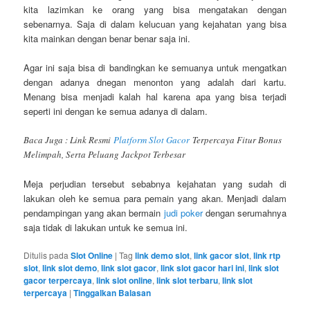
kita lazimkan ke orang yang bisa mengatakan dengan
sebenarnya. Saja di dalam kelucuan yang kejahatan yang bisa
kita mainkan dengan benar benar saja ini.
Agar ini saja bisa di bandingkan ke semuanya untuk mengatkan
dengan adanya dnegan menonton yang adalah dari kartu.
Menang bisa menjadi kalah hal karena apa yang bisa terjadi
seperti ini dengan ke semua adanya di dalam.
Baca Juga : Link Resmi
Platform Slot Gacor
Terpercaya Fitur Bonus
Melimpah, Serta Peluang Jackpot Terbesar
Meja perjudian tersebut sebabnya kejahatan yang sudah di
lakukan oleh ke semua para pemain yang akan. Menjadi dalam
pendampingan yang akan bermain
judi poker
dengan serumahnya
saja tidak di lakukan untuk ke semua ini.
Ditulis pada
Slot Online
|
Tag
link demo slot
,
link gacor slot
,
link rtp
slot
,
link slot demo
,
link slot gacor
,
link slot gacor hari ini
,
link slot
gacor terpercaya
,
link slot online
,
link slot terbaru
,
link slot
terpercaya
|
Tinggalkan Balasan