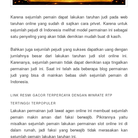
Karena sejumlah pemain dapat lakukan taruhan judi pada web
taruhan online yang sudah di sajikan cara privet. Karena untuk
sejumlah pejudi di Indonesia melihat model permainan ini sebagai
satu penyeling yang akan tidak demikian mudah buat di kasih.
Bahkan juga sejumlah pejudi yang sukses dapatkan uang dengan
jumlahnya besar dari lakukan taruhan judi slot online ini.
Karenanya, sejumlah pemain tidak dapat demikian saja tingalkan
permainan judi ini. Saat ini telah ada beberapa blog permainan
judi yang bisa di mainkan bebas oleh sejumlah pemain di
Indonesia.
LINK RESMI GACOR TERPERCAYA DENGAN WINRATE RTP
TERTINGGI TERPOPULER
Lakukan permainan judi lawat agen online ini membuat sejumlah
pemain makin aman dari faksi berwajib. Pikirannya yaitu
misalkan sejumlah pemain lakukan permainan slot online ini di
dalam rumah, jadi faksi yang berwajib tidak merasakan kan
sejumlah pemain lakukan taruhan ini.