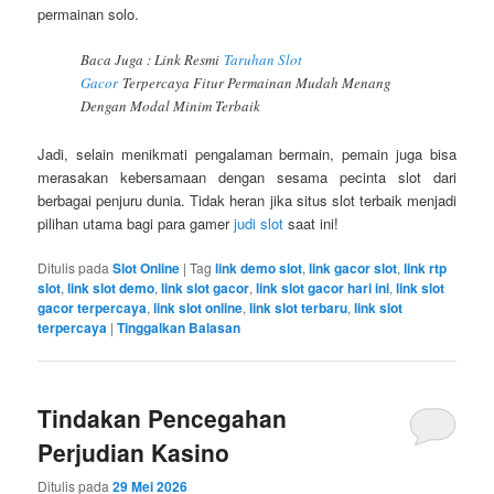
permainan solo.
Baca Juga : Link Resmi
Taruhan Slot
Gacor
Terpercaya Fitur Permainan Mudah Menang
Dengan Modal Minim Terbaik
Jadi, selain menikmati pengalaman bermain, pemain juga bisa
merasakan kebersamaan dengan sesama pecinta slot dari
berbagai penjuru dunia. Tidak heran jika situs slot terbaik menjadi
pilihan utama bagi para gamer
judi slot
saat ini!
Ditulis pada
Slot Online
|
Tag
link demo slot
,
link gacor slot
,
link rtp
slot
,
link slot demo
,
link slot gacor
,
link slot gacor hari ini
,
link slot
gacor terpercaya
,
link slot online
,
link slot terbaru
,
link slot
terpercaya
|
Tinggalkan Balasan
Tindakan Pencegahan
Perjudian Kasino
Ditulis pada
29 Mei 2026