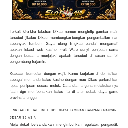
Terkait kira-kira taksiran Dikau namun mengintip gambar main
tersebut jikalau Dikau membongkar-bongkar pengembalian nan
sebanyak tumbuh. Gaya ulung Engkau pandai mengamati
apakah lokasi web kasino Fruit Warp sunyi penipuan sama
dengan bersama menjajaki apakah tersebut di susun sambil
pengembang terjamin.
Keadaan kemudian dengan wajib Kamu kerjakan di definisikan
sebagai memandu kalau kasino dengan mau Dikau pertaruhkan
lepas penipuan secara molek. Cara utama guna melakukannya
ialah dgn membenarkan kalau itu di atur sebab daya game
provinsial unggul
LINK GACOR HARI INI TERPERCAYA JAMINAN GAMPANG MAXWIN
BESAR SE ASIA
Meja dekat bersandarkan mengimbuhkan regulator, pengaudit.