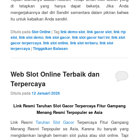
di tetapkan yang hanya dapat bekerja. Jika Anda
mengerjakannya dari diri Sendiri sementara dalam pikiran bahwa
itu untuk kebaikan Anda sendiri.
Ditulis pada
Slot Online
|
Tag
link demo slot
,
link gacor slot
,
link rtp
slot
,
link slot demo
,
link slot gacor
,
link slot gacor hari ini
,
link slot
gacor terpercaya
,
link slot online
,
link slot terbaru
,
link slot
terpercaya
|
Tinggalkan Balasan
Web Slot Online Terbaik dan
Terpercaya
Ditulis pada
12 Januari 2026
Link Resmi Taruhan Slot Gacor Terpercaya Fitur Gampang
Menang Resmi Terpopuler se Asia
Link Resmi
Taruhan Slot Gacor
Terpercaya Fitur Gampang
Menang Resmi Terpopuler se Asia, Karena itu banyak yang
mengidamkan langkah bermain slot pulsa atau slot online. Tapi