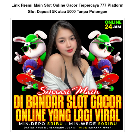
Link Resmi Main Slot Online Gacor Terpercaya 777 Platform
Slot Deposit 5K atau 5000 Tanpa Potongan