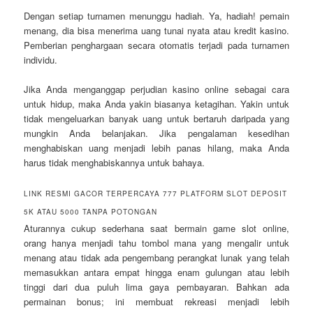
Dengan setiap turnamen menunggu hadiah. Ya, hadiah! pemain
menang, dia bisa menerima uang tunai nyata atau kredit kasino.
Pemberian penghargaan secara otomatis terjadi pada turnamen
individu.
Jika Anda menganggap perjudian kasino online sebagai cara
untuk hidup, maka Anda yakin biasanya ketagihan. Yakin untuk
tidak mengeluarkan banyak uang untuk bertaruh daripada yang
mungkin Anda belanjakan. Jika pengalaman kesedihan
menghabiskan uang menjadi lebih panas hilang, maka Anda
harus tidak menghabiskannya untuk bahaya.
LINK RESMI GACOR TERPERCAYA 777 PLATFORM SLOT DEPOSIT
5K ATAU 5000 TANPA POTONGAN
Aturannya cukup sederhana saat bermain game slot online,
orang hanya menjadi tahu tombol mana yang mengalir untuk
menang atau tidak ada pengembang perangkat lunak yang telah
memasukkan antara empat hingga enam gulungan atau lebih
tinggi dari dua puluh lima gaya pembayaran. Bahkan ada
permainan bonus; ini membuat rekreasi menjadi lebih