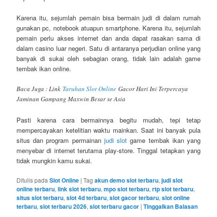
Karena itu, sejumlah pemain bisa bermain judi di dalam rumah
gunakan pc, notebook atuapun smartphone. Karena itu, sejumlah
pemain perlu akses internet dan anda dapat rasakan sama di
dalam casino luar negeri. Satu di antaranya perjudian online yang
banyak di sukai oleh sebagian orang, tidak lain adalah game
tembak ikan online.
Baca Juga : Link
Taruhan Slot Online
Gacor Hari Ini Terpercaya
Jaminan Gampang Maxwin Besar se Asia
Pasti karena cara bermainnya begitu mudah, tepi tetap
mempercayakan ketelitian waktu mainkan. Saat ini banyak pula
situs dan program permainan
judi slot
game tembak ikan yang
menyebar di internet terutama play-store. Tinggal tetapkan yang
tidak mungkin kamu sukai.
Ditulis pada
Slot Online
|
Tag
akun demo slot terbaru
,
judi slot
online terbaru
,
link slot terbaru
,
mpo slot terbaru
,
rtp slot terbaru
,
situs slot terbaru
,
slot 4d terbaru
,
slot gacor terbaru
,
slot online
terbaru
,
slot terbaru 2026
,
slot terbaru gacor
|
Tinggalkan Balasan