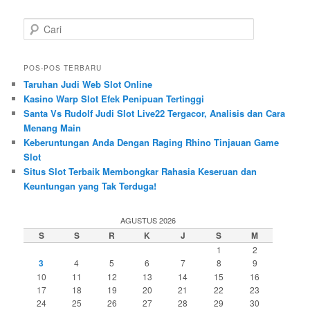
C
a
r
i
POS-POS TERBARU
Taruhan Judi Web Slot Online
Kasino Warp Slot Efek Penipuan Tertinggi
Santa Vs Rudolf Judi Slot Live22 Tergacor, Analisis dan Cara
Menang Main
Keberuntungan Anda Dengan Raging Rhino Tinjauan Game
Slot
Situs Slot Terbaik Membongkar Rahasia Keseruan dan
Keuntungan yang Tak Terduga!
AGUSTUS 2026
S
S
R
K
J
S
M
1
2
3
4
5
6
7
8
9
10
11
12
13
14
15
16
17
18
19
20
21
22
23
24
25
26
27
28
29
30