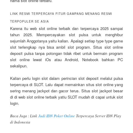
nama slot online terbaru.
LINK RESMI TERPERCAYA FITUR GAMPANG MENANG RESMI
TERPOPULER SE ASIA
Karena itu web slot online terbaik dan terpercaya 2025 sampai
tahun 2025. Mempercayakan slot pulsa untuk menghibur
sejumlah Anggotanya yaitu kalian. Apalagi setiap type type game
slot terlengkap nya bisa ambil slot program. Situs slot online
deposit pulsa tanpa potongan tidak ribet untuk bermain program
slot online lewat iOs atau Android, Notebook bahkan PC
sekalipun.
Kalian perlu login slot dalam perincian slot deposit melalui pulsa
terpercaya di SLOT. Lalu dapat memainkan situs slot online yang
sering menang jackpot dan gacor terus. Situs slot jackpot besar
di di web slot online terbaik yatiu SLOT mudah di capai untuk slot
login.
Baca Juga : Link
Judi IDN Poker Online
Terpercaya Server IDN Play
di Indonesia