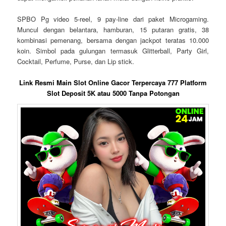
SPBO Pg video 5-reel, 9 pay-line dari paket Microgaming.
Muncul dengan belantara, hamburan, 15 putaran gratis, 38
kombinasi pemenang, bersama dengan jackpot teratas 10.000
koin. Simbol pada gulungan termasuk Glitterball, Party Girl,
Cocktail, Perfume, Purse, dan Lip stick.
Link Resmi Main Slot Online Gacor Terpercaya 777 Platform
Slot Deposit 5K atau 5000 Tanpa Potongan