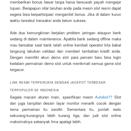
memberikan bonus besar tanpa harus bersusah payah mengejar
tujuan. Berapapun nilai taruhan anda pada mesin slot resmi dapat
segera bisa berpartisipasi mengambil bonus. Jika di dalam kurun
waktu tersebut transaksi anda belum sukses.
Ada dua kemungkinan berjalan problem jaringan ataupun bank
sedang di dalam maintenance. Apabila bank sedang offline maka
mau bersabar saat bank telah online kembali operator kita bakal
langsung lakukan validasi dan memberi tambahan kredit anda.
Dengan memiliki akun demo slot para pemain baru bisa login
kedalam permainan demo slot untuk menikmati semua game slot
tergacor.
LINK RESMI TERPERCAYA DENGAN JACKPOT TERBESAR
TERPOPULER SE INDONESIA
Segala macam aturan main, spesifikasi mesin
Autobot77
Slot
dan juga tampilan desain layar monitor menarik cocok dengan
tema permainan itu sendiri. Sementara itu, jumlah reels
sekurang-kurangnya lebih kurang tiga, dan judi slot online
maksimalnya sebanyak lima apalagi lebih.