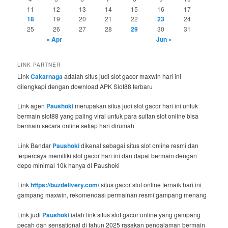
11
12
13
14
15
16
17
18
19
20
21
22
23
24
25
26
27
28
29
30
31
« Apr
Jun »
LINK PARTNER
Link
Cakarnaga
adalah situs judi slot gacor maxwin hari ini
dilengkapi dengan download APK Slot88 terbaru
Link agen
Paushoki
merupakan situs judi slot gacor hari ini untuk
bermain slot88 yang paling viral untuk para sultan slot online bisa
bermain secara online setiap hari dirumah
Link Bandar
Paushoki
dikenal sebagai situs slot online resmi dan
terpercaya memiliki slot gacor hari ini dan dapat bermain dengan
depo minimal 10k hanya di Paushoki
Link
https://buzdelivery.com/
situs gacor slot online ternaik hari ini
gampang maxwin, rekomendasi permainan resmi gampang menang
Link judi
Paushoki
ialah link situs slot gacor online yang gampang
pecah dan sensational di tahun 2025 rasakan pengalaman bermain