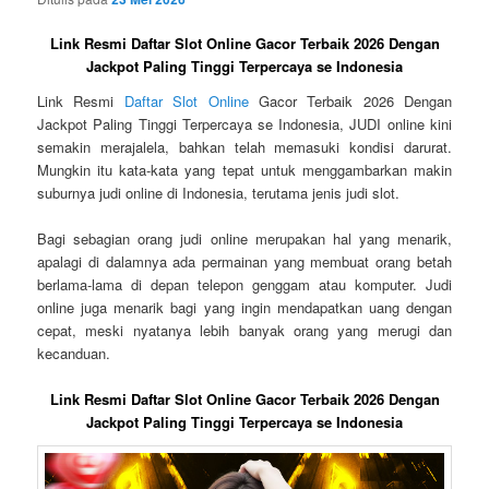
Link Resmi Daftar Slot Online Gacor Terbaik 2026 Dengan
Jackpot Paling Tinggi Terpercaya se Indonesia
Link Resmi
Daftar Slot Online
Gacor Terbaik 2026 Dengan
Jackpot Paling Tinggi Terpercaya se Indonesia, JUDI online kini
semakin merajalela, bahkan telah memasuki kondisi darurat.
Mungkin itu kata-kata yang tepat untuk menggambarkan makin
suburnya judi online di Indonesia, terutama jenis judi slot.
Bagi sebagian orang judi online merupakan hal yang menarik,
apalagi di dalamnya ada permainan yang membuat orang betah
berlama-lama di depan telepon genggam atau komputer. Judi
online juga menarik bagi yang ingin mendapatkan uang dengan
cepat, meski nyatanya lebih banyak orang yang merugi dan
kecanduan.
Link Resmi Daftar Slot Online Gacor Terbaik 2026 Dengan
Jackpot Paling Tinggi Terpercaya se Indonesia