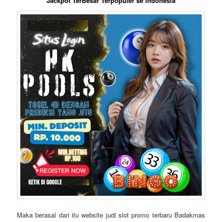
Jackpot TerBesar Terpopuler se Indonesia
Maka berasal dari itu website judi slot promo terbaru Badakmas