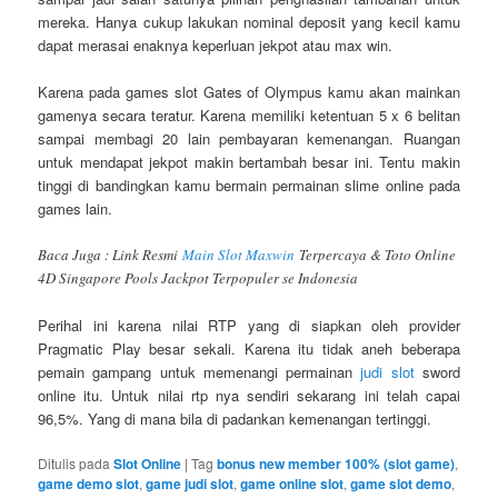
mereka. Hanya cukup lakukan nominal deposit yang kecil kamu
dapat merasai enaknya keperluan jekpot atau max win.
Karena pada games slot Gates of Olympus kamu akan mainkan
gamenya secara teratur. Karena memiliki ketentuan 5 x 6 belitan
sampai membagi 20 lain pembayaran kemenangan. Ruangan
untuk mendapat jekpot makin bertambah besar ini. Tentu makin
tinggi di bandingkan kamu bermain permainan slime online pada
games lain.
Baca Juga : Link Resmi
Main Slot Maxwin
Terpercaya & Toto Online
4D Singapore Pools Jackpot Terpopuler se Indonesia
Perihal ini karena nilai RTP yang di siapkan oleh provider
Pragmatic Play besar sekali. Karena itu tidak aneh beberapa
pemain gampang untuk memenangi permainan
judi slot
sword
online itu. Untuk nilai rtp nya sendiri sekarang ini telah capai
96,5%. Yang di mana bila di padankan kemenangan tertinggi.
Ditulis pada
Slot Online
|
Tag
bonus new member 100% (slot game)
,
game demo slot
,
game judi slot
,
game online slot
,
game slot demo
,