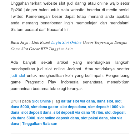
Unggahan terkait website slot judi daring atau online wajib setor
Rp200 juta per bulan untuk satu website, beredar di media sosial
Twitter. Kemenangan besar dapat tetap menanti anda apabila
anda memang benar-benar ingin mempelajari dan mendalami
Sistem berasal dari Baccarat ini.
Baca Juga : Link Resmi
Login Slot Online
Gacor Terpercaya Dengan
Game Slot Gacor RTP Tinggi se Asia
Ada banyak sekali artikel yang membagikan langkah
mendapatkan judi slot online Jackpot. Atau setidaknya scatter
judi slot
untuk menghasilkan koin yang berlimpah. Pengembang
game Pragmatic Play Indonesia senantiasa menerbitkan
permaninan bersama teknologi teranyar.
Ditulis pada
Slot Online
|
Tag
daftar slot via dana
,
dana slot
,
slot
dana 5000
,
slot dana gacor
,
slot depo dana
,
slot deposit 1000 via
dana
,
slot deposit dana
,
slot deposit via dana 10 ribu
,
slot deposit
via dana 5000
,
slot online deposit dana
,
slot pakai dana
,
slot via
dana
|
Tinggalkan Balasan