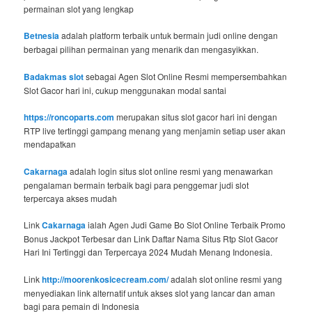
permainan slot yang lengkap
Betnesia
adalah platform terbaik untuk bermain judi online dengan
berbagai pilihan permainan yang menarik dan mengasyikkan.
Badakmas slot
sebagai Agen Slot Online Resmi mempersembahkan
Slot Gacor hari ini, cukup menggunakan modal santai
https://roncoparts.com
merupakan situs slot gacor hari ini dengan
RTP live tertinggi gampang menang yang menjamin setiap user akan
mendapatkan
Cakarnaga
adalah login situs slot online resmi yang menawarkan
pengalaman bermain terbaik bagi para penggemar judi slot
terpercaya akses mudah
Link
Cakarnaga
ialah Agen Judi Game Bo Slot Online Terbaik Promo
Bonus Jackpot Terbesar dan Link Daftar Nama Situs Rtp Slot Gacor
Hari Ini Tertinggi dan Terpercaya 2024 Mudah Menang Indonesia.
Link
http://moorenkosicecream.com/
adalah slot online resmi yang
menyediakan link alternatif untuk akses slot yang lancar dan aman
bagi para pemain di Indonesia