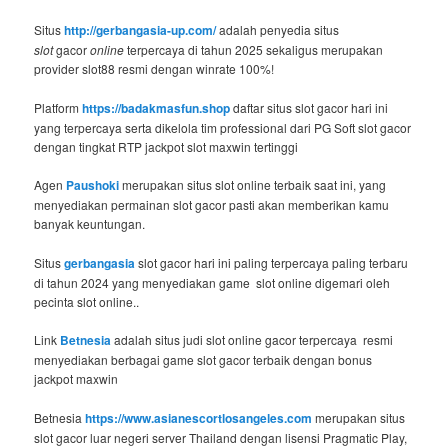
Situs
http://gerbangasia-up.com/
adalah penyedia situs
slot
gacor
online
terpercaya di tahun 2025 sekaligus merupakan
provider slot88 resmi dengan winrate 100%!
Platform
https://badakmasfun.shop
daftar situs slot gacor hari ini
yang terpercaya serta dikelola tim professional dari PG Soft slot gacor
dengan tingkat RTP jackpot slot maxwin tertinggi
Agen
Paushoki
merupakan situs slot online terbaik saat ini, yang
menyediakan permainan slot gacor pasti akan memberikan kamu
banyak keuntungan.
Situs
gerbangasia
slot gacor hari ini paling terpercaya paling terbaru
di tahun 2024 yang menyediakan game slot online digemari oleh
pecinta slot online..
Link
Betnesia
adalah situs judi slot online gacor terpercaya resmi
menyediakan berbagai game slot gacor terbaik dengan bonus
jackpot maxwin
Betnesia
https://www.asianescortlosangeles.com
merupakan situs
slot gacor luar negeri server Thailand dengan lisensi Pragmatic Play,