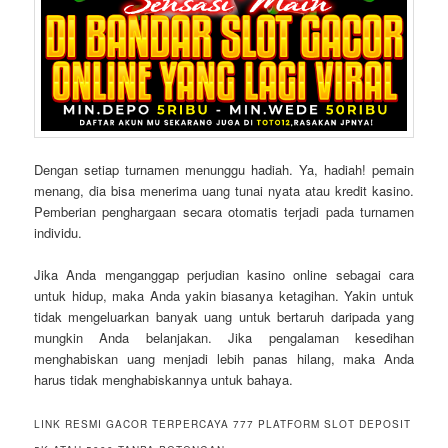
Dengan setiap turnamen menunggu hadiah. Ya, hadiah! pemain
menang, dia bisa menerima uang tunai nyata atau kredit kasino.
Pemberian penghargaan secara otomatis terjadi pada turnamen
individu.
Jika Anda menganggap perjudian kasino online sebagai cara
untuk hidup, maka Anda yakin biasanya ketagihan. Yakin untuk
tidak mengeluarkan banyak uang untuk bertaruh daripada yang
mungkin Anda belanjakan. Jika pengalaman kesedihan
menghabiskan uang menjadi lebih panas hilang, maka Anda
harus tidak menghabiskannya untuk bahaya.
LINK RESMI GACOR TERPERCAYA 777 PLATFORM SLOT DEPOSIT