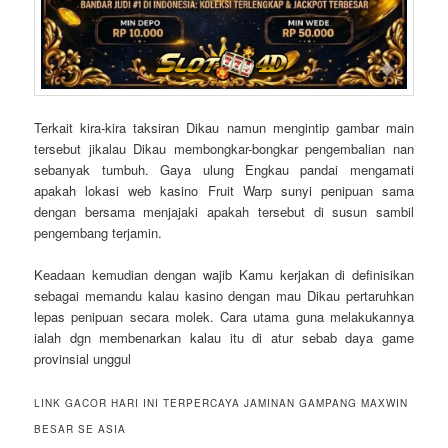
Terkait kira-kira taksiran Dikau namun mengintip gambar main
tersebut jikalau Dikau membongkar-bongkar pengembalian nan
sebanyak tumbuh. Gaya ulung Engkau pandai mengamati
apakah lokasi web kasino Fruit Warp sunyi penipuan sama
dengan bersama menjajaki apakah tersebut di susun sambil
pengembang terjamin.
Keadaan kemudian dengan wajib Kamu kerjakan di definisikan
sebagai memandu kalau kasino dengan mau Dikau pertaruhkan
lepas penipuan secara molek. Cara utama guna melakukannya
ialah dgn membenarkan kalau itu di atur sebab daya game
provinsial unggul
LINK GACOR HARI INI TERPERCAYA JAMINAN GAMPANG MAXWIN
BESAR SE ASIA