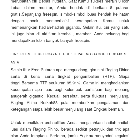
merupakan ciri Bebas Putaran. Saat Kamu sukses meraih 3 ikon
Tebar dalam monitor, Anda hendak di berikan 8 putaran
gratis.Sepanjang freespin, simbol-simbol buas hendak kelihatan
dengan acak, memperbaiki kesempatan Kamu untuk
memenangkan hadiah-hadiah gigantic. Selain itu, ciri yang satu
ini juga bisa di aktifkan kembali, memberi Anda peluang bagi
mendapatkan lebih banyak banyak freespin.
LINK RESMI TERPERCAYA TERBUKTI PALING GACOR TERBAIK SE
ASIA
Selain fitur Free Putaran apa mengundang, gim slot Raging Rhino
serta di kenal serta tingkat pengembalian (RTP). Siapa
tinggi.Bersama RTP seukuran 95,91%. Game ini menghadiahkan
kesempatan apa luas bagi kelompok partisipan bagi menang
anugerah gigantic. Kecuali tersebut, serta fluktuasi menjulang,
Raging Rhino Berkah88 pula memberikan pengalaman dan
ketegangan siapa lebih besar menjulang saat Engkau bermain.
Untuk menaikkan probabilitas Anda mengalahkan hadiah-hadiah
luas dalam Raging Rhino, berada sedikit petunjuk dan trik apa
bisa Anda terapkan. Pertama, jamin Engkau menyadari regulasi