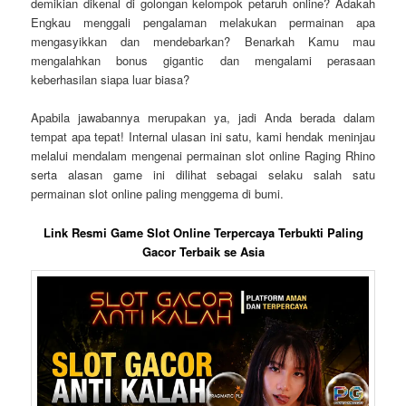
demikian dikenal di golongan kelompok petaruh online? Adakah
Engkau menggali pengalaman melakukan permainan apa
mengasyikkan dan mendebarkan? Benarkah Kamu mau
mengalahkan bonus gigantic dan mengalami perasaan
keberhasilan siapa luar biasa?
Apabila jawabannya merupakan ya, jadi Anda berada dalam
tempat apa tepat! Internal ulasan ini satu, kami hendak meninjau
melalui mendalam mengenai permainan slot online Raging Rhino
serta alasan game ini dilihat sebagai selaku salah satu
permainan slot online paling menggema di bumi.
Link Resmi Game Slot Online Terpercaya Terbukti Paling
Gacor Terbaik se Asia