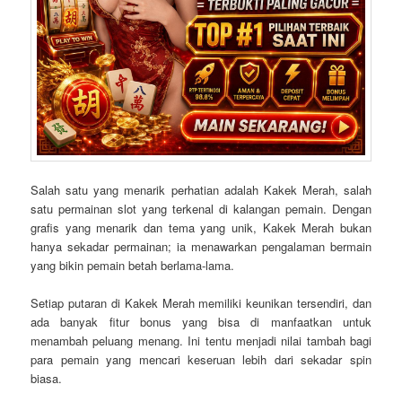
Salah satu yang menarik perhatian adalah Kakek Merah, salah
satu permainan slot yang terkenal di kalangan pemain. Dengan
grafis yang menarik dan tema yang unik, Kakek Merah bukan
hanya sekadar permainan; ia menawarkan pengalaman bermain
yang bikin pemain betah berlama-lama.
Setiap putaran di Kakek Merah memiliki keunikan tersendiri, dan
ada banyak fitur bonus yang bisa di manfaatkan untuk
menambah peluang menang. Ini tentu menjadi nilai tambah bagi
para pemain yang mencari keseruan lebih dari sekadar spin
biasa.