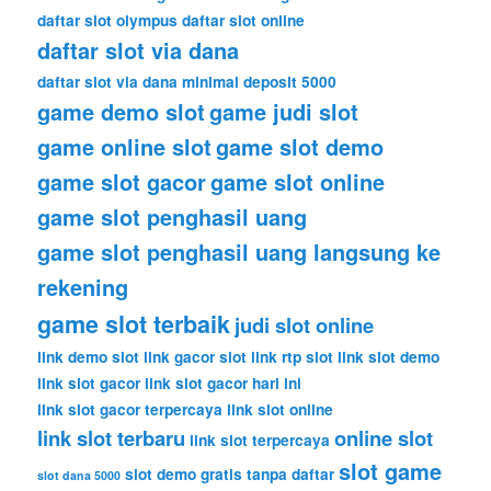
daftar slot olympus
daftar slot online
daftar slot via dana
daftar slot via dana minimal deposit 5000
game demo slot
game judi slot
game online slot
game slot demo
game slot gacor
game slot online
game slot penghasil uang
game slot penghasil uang langsung ke
rekening
game slot terbaik
judi slot online
link demo slot
link gacor slot
link rtp slot
link slot demo
link slot gacor
link slot gacor hari ini
link slot gacor terpercaya
link slot online
link slot terbaru
online slot
link slot terpercaya
slot game
slot demo gratis tanpa daftar
slot dana 5000