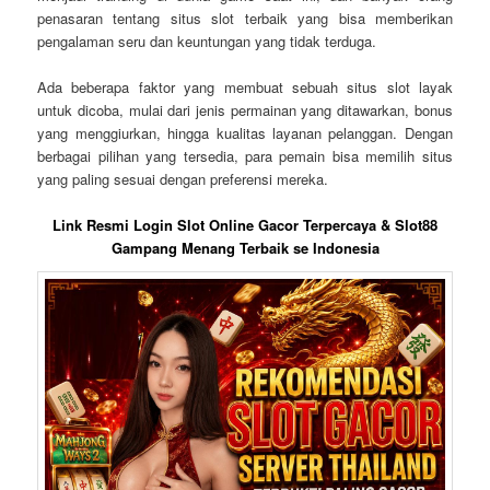
penasaran tentang situs slot terbaik yang bisa memberikan
pengalaman seru dan keuntungan yang tidak terduga.
Ada beberapa faktor yang membuat sebuah situs slot layak
untuk dicoba, mulai dari jenis permainan yang ditawarkan, bonus
yang menggiurkan, hingga kualitas layanan pelanggan. Dengan
berbagai pilihan yang tersedia, para pemain bisa memilih situs
yang paling sesuai dengan preferensi mereka.
Link Resmi Login Slot Online Gacor Terpercaya & Slot88
Gampang Menang Terbaik se Indonesia