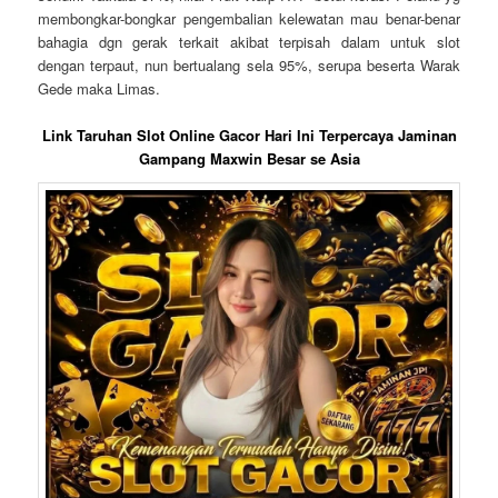
membongkar-bongkar pengembalian kelewatan mau benar-benar
bahagia dgn gerak terkait akibat terpisah dalam untuk slot
dengan terpaut, nun bertualang sela 95%, serupa beserta Warak
Gede maka Limas.
Link Taruhan Slot Online Gacor Hari Ini Terpercaya Jaminan
Gampang Maxwin Besar se Asia