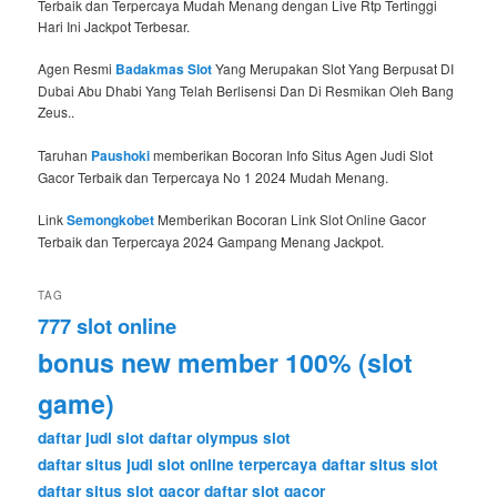
Terbaik dan Terpercaya Mudah Menang dengan Live Rtp Tertinggi
Hari Ini Jackpot Terbesar.
Agen Resmi
Badakmas Slot
Yang Merupakan Slot Yang Berpusat DI
Dubai Abu Dhabi Yang Telah Berlisensi Dan Di Resmikan Oleh Bang
Zeus..
Taruhan
Paushoki
memberikan Bocoran Info Situs Agen Judi Slot
Gacor Terbaik dan Terpercaya No 1 2024 Mudah Menang.
Link
Semongkobet
Memberikan Bocoran Link Slot Online Gacor
Terbaik dan Terpercaya 2024 Gampang Menang Jackpot.
TAG
777 slot online
bonus new member 100% (slot
game)
daftar judi slot
daftar olympus slot
daftar situs judi slot online terpercaya
daftar situs slot
daftar situs slot gacor
daftar slot gacor