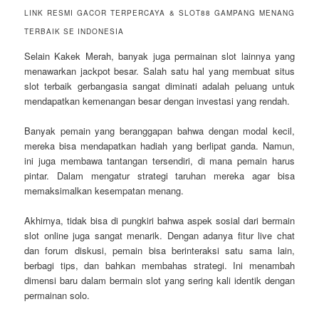
LINK RESMI GACOR TERPERCAYA & SLOT88 GAMPANG MENANG
TERBAIK SE INDONESIA
Selain Kakek Merah, banyak juga permainan slot lainnya yang
menawarkan jackpot besar. Salah satu hal yang membuat situs
slot terbaik gerbangasia sangat diminati adalah peluang untuk
mendapatkan kemenangan besar dengan investasi yang rendah.
Banyak pemain yang beranggapan bahwa dengan modal kecil,
mereka bisa mendapatkan hadiah yang berlipat ganda. Namun,
ini juga membawa tantangan tersendiri, di mana pemain harus
pintar. Dalam mengatur strategi taruhan mereka agar bisa
memaksimalkan kesempatan menang.
Akhirnya, tidak bisa di pungkiri bahwa aspek sosial dari bermain
slot online juga sangat menarik. Dengan adanya fitur live chat
dan forum diskusi, pemain bisa berinteraksi satu sama lain,
berbagi tips, dan bahkan membahas strategi. Ini menambah
dimensi baru dalam bermain slot yang sering kali identik dengan
permainan solo.