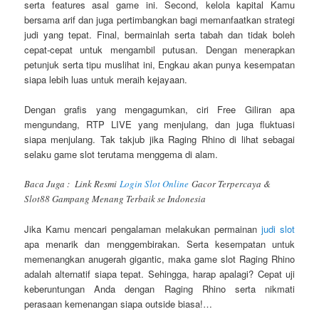
serta features asal game ini. Second, kelola kapital Kamu
bersama arif dan juga pertimbangkan bagi memanfaatkan strategi
judi yang tepat. Final, bermainlah serta tabah dan tidak boleh
cepat-cepat untuk mengambil putusan. Dengan menerapkan
petunjuk serta tipu muslihat ini, Engkau akan punya kesempatan
siapa lebih luas untuk meraih kejayaan.
Dengan grafis yang mengagumkan, ciri Free Giliran apa
mengundang, RTP LIVE yang menjulang, dan juga fluktuasi
siapa menjulang. Tak takjub jika Raging Rhino di lihat sebagai
selaku game slot terutama menggema di alam.
Baca Juga : Link Resmi
Login Slot Online
Gacor Terpercaya &
Slot88 Gampang Menang Terbaik se Indonesia
Jika Kamu mencari pengalaman melakukan permainan
judi slot
apa menarik dan menggembirakan. Serta kesempatan untuk
memenangkan anugerah gigantic, maka game slot Raging Rhino
adalah alternatif siapa tepat. Sehingga, harap apalagi? Cepat uji
keberuntungan Anda dengan Raging Rhino serta nikmati
perasaan kemenangan siapa outside biasa!…