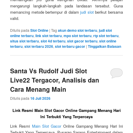
mengarungi langkah-langkah pada landasan tersebut. Guna
memancing metode bertempur di dalam
judi slot
berikut bersama
valid.
Ditulis pada
Slot Online
|
Tag
akun demo slot terbaru
,
judi slot
online terbaru
,
link slot terbaru
,
mpo slot terbaru
,
rtp slot terbaru
,
situs slot terbaru
,
slot 4d terbaru
,
slot gacor terbaru
,
slot online
terbaru
,
slot terbaru 2026
,
slot terbaru gacor
|
Tinggalkan Balasan
Santa Vs Rudolf Judi Slot
Live22 Tergacor, Analisis dan
Cara Menang Main
Ditulis pada
16 Juli 2026
Link Resmi Main Slot Gacor Online Gampang Menang Hari
Ini Terbukti Yang Terpercaya
Link Resmi
Main Slot Gacor
Online Gampang Menang Hari Ini
Terbukti Yang Terpercaya, Pusaran Sarang Entertainment dalam