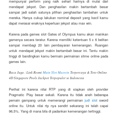
mempunyai perform yang naik sehari harinya di mulai dari
mendapat jekpot. Dan penghasilan makin bertambah besar
sampai jadi salah satunya pilihan penghasilan tambahan untuk
mereka. Hanya cukup lakukan nominal deposit yang kecil kamu
dapat merasai enaknya keperluan jekpot atau max win.
Karena pada games slot Gates of Olympus kamu akan mainkan
gamenya secara teratur. Karena memiliki ketentuan 5 x 6 belitan
sampai membagi 20 lain pembayaran kemenangan. Ruangan
untuk mendapat jekpot makin bertambah besar ini. Tentu makin
tinggi di bandingkan kamu bermain permainan slime online pada
games lain.
Baca Juga : Link Resmi
Main Slot Maxwin
Terpercaya & Toto Online
4D Singapore Pools Jackpot Terpopuler se Indonesia
Perihal ini karena nilai RTP yang di siapkan oleh provider
Pragmatic Play besar sekali. Karena itu tidak aneh beberapa
pemain gampang untuk memenangi permainan
judi slot
sword
online itu. Untuk nilai rtp nya sendiri sekarang ini telah capai
96,5%. Yang di mana bila di padankan kemenangan tertinggi.