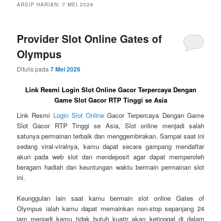
ARSIP HARIAN:
7 MEI 2026
Provider Slot Online Gates of
Olympus
Ditulis pada
7 Mei 2026
Link Resmi Login Slot Online Gacor Terpercaya Dengan
Game Slot Gacor RTP Tinggi se Asia
Link Resmi
Login Slot Online
Gacor Terpercaya Dengan Game
Slot Gacor RTP Tinggi se Asia, Slot online menjadi salah
satunya permainan terbaik dan menggembirakan. Sampai saat ini
sedang viral-viralnya, kamu dapat secara gampang mendaftar
akun pada web slot dan mendeposit agar dapat memperoleh
beragam hadiah dan keuntungan waktu bermain permainan slot
ini.
Keunggulan lain saat kamu bermain slot online Gates of
Olympus ialah kamu dapat memainkan non-stop sepanjang 24
jam menjadi kamu tidak butuh kuatir akan ketinggal di dalam