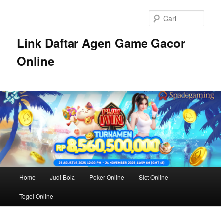
Langsung
Langsung
ke
ke
Cari
konten
konten
utama
sekunder
Link Daftar Agen Game Gacor
Online
Menu
Home
Judi Bola
Poker Online
Slot Online
utama
Togel Online