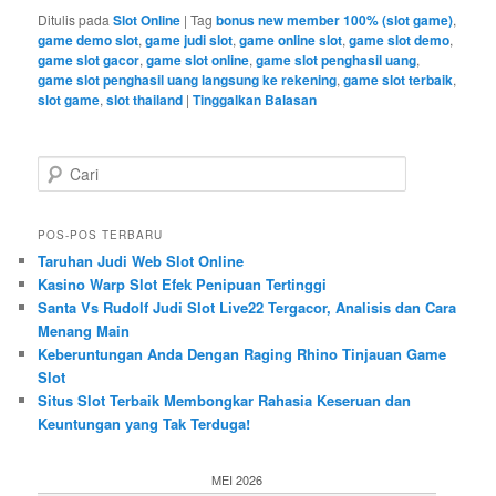
Ditulis pada
Slot Online
|
Tag
bonus new member 100% (slot game)
,
game demo slot
,
game judi slot
,
game online slot
,
game slot demo
,
game slot gacor
,
game slot online
,
game slot penghasil uang
,
game slot penghasil uang langsung ke rekening
,
game slot terbaik
,
slot game
,
slot thailand
|
Tinggalkan Balasan
C
a
r
i
POS-POS TERBARU
Taruhan Judi Web Slot Online
Kasino Warp Slot Efek Penipuan Tertinggi
Santa Vs Rudolf Judi Slot Live22 Tergacor, Analisis dan Cara
Menang Main
Keberuntungan Anda Dengan Raging Rhino Tinjauan Game
Slot
Situs Slot Terbaik Membongkar Rahasia Keseruan dan
Keuntungan yang Tak Terduga!
MEI 2026