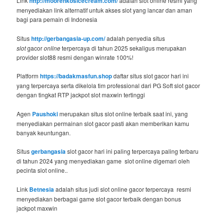
Link
http://moorenkosicecream.com/
adalah slot online resmi yang
menyediakan link alternatif untuk akses slot yang lancar dan aman
bagi para pemain di Indonesia
Situs
http://gerbangasia-up.com/
adalah penyedia situs
slot
gacor
online
terpercaya di tahun 2025 sekaligus merupakan
provider slot88 resmi dengan winrate 100%!
Platform
https://badakmasfun.shop
daftar situs slot gacor hari ini
yang terpercaya serta dikelola tim professional dari PG Soft slot gacor
dengan tingkat RTP jackpot slot maxwin tertinggi
Agen
Paushoki
merupakan situs slot online terbaik saat ini, yang
menyediakan permainan slot gacor pasti akan memberikan kamu
banyak keuntungan.
Situs
gerbangasia
slot gacor hari ini paling terpercaya paling terbaru
di tahun 2024 yang menyediakan game slot online digemari oleh
pecinta slot online..
Link
Betnesia
adalah situs judi slot online gacor terpercaya resmi
menyediakan berbagai game slot gacor terbaik dengan bonus
jackpot maxwin