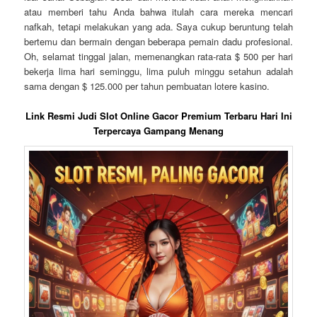
atau memberi tahu Anda bahwa itulah cara mereka mencari
nafkah, tetapi melakukan yang ada. Saya cukup beruntung telah
bertemu dan bermain dengan beberapa pemain dadu profesional.
Oh, selamat tinggal jalan, memenangkan rata-rata $ 500 per hari
bekerja lima hari seminggu, lima puluh minggu setahun adalah
sama dengan $ 125.000 per tahun pembuatan lotere kasino.
Link Resmi Judi Slot Online Gacor Premium Terbaru Hari Ini
Terpercaya Gampang Menang