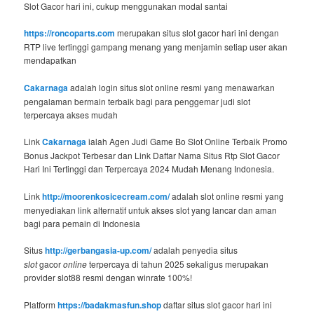
Slot Gacor hari ini, cukup menggunakan modal santai
https://roncoparts.com
merupakan situs slot gacor hari ini dengan
RTP live tertinggi gampang menang yang menjamin setiap user akan
mendapatkan
Cakarnaga
adalah login situs slot online resmi yang menawarkan
pengalaman bermain terbaik bagi para penggemar judi slot
terpercaya akses mudah
Link
Cakarnaga
ialah Agen Judi Game Bo Slot Online Terbaik Promo
Bonus Jackpot Terbesar dan Link Daftar Nama Situs Rtp Slot Gacor
Hari Ini Tertinggi dan Terpercaya 2024 Mudah Menang Indonesia.
Link
http://moorenkosicecream.com/
adalah slot online resmi yang
menyediakan link alternatif untuk akses slot yang lancar dan aman
bagi para pemain di Indonesia
Situs
http://gerbangasia-up.com/
adalah penyedia situs
slot
gacor
online
terpercaya di tahun 2025 sekaligus merupakan
provider slot88 resmi dengan winrate 100%!
Platform
https://badakmasfun.shop
daftar situs slot gacor hari ini