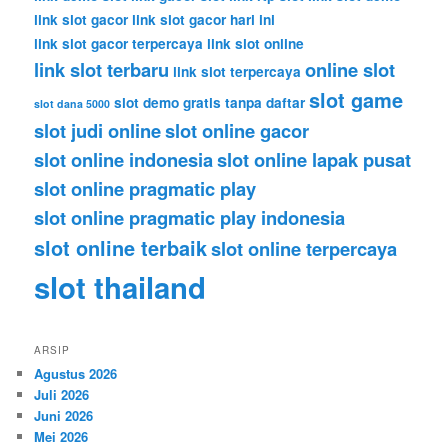
link slot gacor
link slot gacor hari ini
link slot gacor terpercaya
link slot online
link slot terbaru
online slot
link slot terpercaya
slot game
slot demo gratis tanpa daftar
slot dana 5000
slot judi online
slot online gacor
slot online indonesia
slot online lapak pusat
slot online pragmatic play
slot online pragmatic play indonesia
slot online terbaik
slot online terpercaya
slot thailand
ARSIP
Agustus 2026
Juli 2026
Juni 2026
Mei 2026