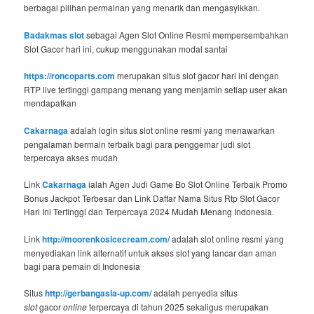
berbagai pilihan permainan yang menarik dan mengasyikkan.
Badakmas slot
sebagai Agen Slot Online Resmi mempersembahkan
Slot Gacor hari ini, cukup menggunakan modal santai
https://roncoparts.com
merupakan situs slot gacor hari ini dengan
RTP live tertinggi gampang menang yang menjamin setiap user akan
mendapatkan
Cakarnaga
adalah login situs slot online resmi yang menawarkan
pengalaman bermain terbaik bagi para penggemar judi slot
terpercaya akses mudah
Link
Cakarnaga
ialah Agen Judi Game Bo Slot Online Terbaik Promo
Bonus Jackpot Terbesar dan Link Daftar Nama Situs Rtp Slot Gacor
Hari Ini Tertinggi dan Terpercaya 2024 Mudah Menang Indonesia.
Link
http://moorenkosicecream.com/
adalah slot online resmi yang
menyediakan link alternatif untuk akses slot yang lancar dan aman
bagi para pemain di Indonesia
Situs
http://gerbangasia-up.com/
adalah penyedia situs
slot
gacor
online
terpercaya di tahun 2025 sekaligus merupakan