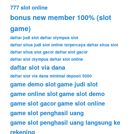
777 slot online
bonus new member 100% (slot
game)
daftar judi slot
daftar olympus slot
daftar situs judi slot online terpercaya
daftar situs slot
daftar situs slot gacor
daftar slot gacor
daftar slot olympus
daftar slot online
daftar slot via dana
daftar slot via dana minimal deposit 5000
game demo slot
game judi slot
game online slot
game slot demo
game slot gacor
game slot online
game slot penghasil uang
game slot penghasil uang langsung ke
rekening