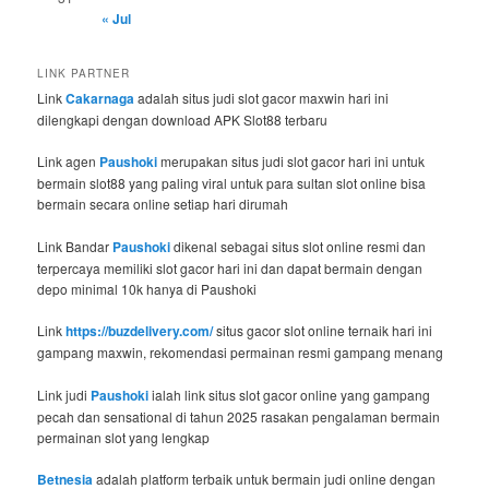
« Jul
LINK PARTNER
Link
Cakarnaga
adalah situs judi slot gacor maxwin hari ini
dilengkapi dengan download APK Slot88 terbaru
Link agen
Paushoki
merupakan situs judi slot gacor hari ini untuk
bermain slot88 yang paling viral untuk para sultan slot online bisa
bermain secara online setiap hari dirumah
Link Bandar
Paushoki
dikenal sebagai situs slot online resmi dan
terpercaya memiliki slot gacor hari ini dan dapat bermain dengan
depo minimal 10k hanya di Paushoki
Link
https://buzdelivery.com/
situs gacor slot online ternaik hari ini
gampang maxwin, rekomendasi permainan resmi gampang menang
Link judi
Paushoki
ialah link situs slot gacor online yang gampang
pecah dan sensational di tahun 2025 rasakan pengalaman bermain
permainan slot yang lengkap
Betnesia
adalah platform terbaik untuk bermain judi online dengan