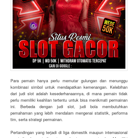
Para pemain hanya perlu memutar gulungan dan menunggu
kombinasi simbol untuk mendapatkan kemenangan. Kelebihan
dari judi slot adalah kesederhanaannya, di mana pemain tidak
perlu memiliki keahlian tertentu untuk bisa menikmati permainan
ini. Berbeda dengan judi slot, judi bola membutuhkan
pemahaman yang lebih mendalam mengenai statistik, performa
tim, serta strategi permainan.
Pertandingan yang terjadi di liga domestik maupun internasional