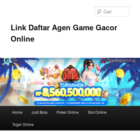
Langsung
Langsung
ke
ke
Cari
konten
konten
utama
sekunder
Link Daftar Agen Game Gacor
Online
Menu
Home
Judi Bola
Poker Online
Slot Online
utama
Togel Online