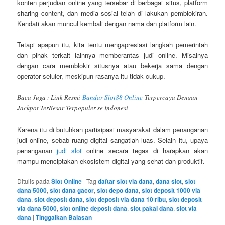
konten perjudian online yang tersebar di berbagai situs, platform
sharing content, dan media sosial telah di lakukan pemblokiran.
Kendati akan muncul kembali dengan nama dan platform lain.
Tetapi apapun itu, kita tentu mengapresiasi langkah pemerintah
dan pihak terkait lainnya memberantas judi online. Misalnya
dengan cara memblokir situsnya atau bekerja sama dengan
operator seluler, meskipun rasanya itu tidak cukup.
Baca Juga : Link Resmi
Bandar Slot88 Online
Terpercaya Dengan
Jackpot TerBesar Terpopuler se Indonesi
Karena itu di butuhkan partisipasi masyarakat dalam penanganan
judi online, sebab ruang digital sangatlah luas. Selain itu, upaya
penanganan
judi slot
online secara tegas di harapkan akan
mampu menciptakan ekosistem digital yang sehat dan produktif.
Ditulis pada
Slot Online
|
Tag
daftar slot via dana
,
dana slot
,
slot
dana 5000
,
slot dana gacor
,
slot depo dana
,
slot deposit 1000 via
dana
,
slot deposit dana
,
slot deposit via dana 10 ribu
,
slot deposit
via dana 5000
,
slot online deposit dana
,
slot pakai dana
,
slot via
dana
|
Tinggalkan Balasan