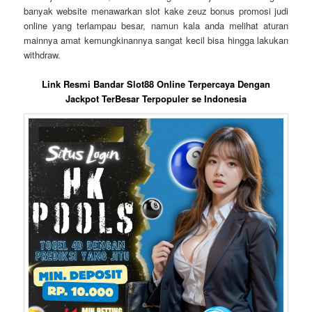
banyak website menawarkan slot kake zeuz bonus promosi judi
online yang terlampau besar, namun kala anda melihat aturan
mainnya amat kemungkinannya sangat kecil bisa hingga lakukan
withdraw.
Link Resmi Bandar Slot88 Online Terpercaya Dengan
Jackpot TerBesar Terpopuler se Indonesia