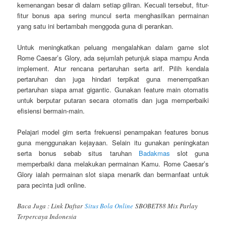
kemenangan besar di dalam setiap giliran. Kecuali tersebut, fitur-
fitur bonus apa sering muncul serta menghasilkan permainan
yang satu ini bertambah menggoda guna di perankan.
Untuk meningkatkan peluang mengalahkan dalam game slot
Rome Caesar’s Glory, ada sejumlah petunjuk siapa mampu Anda
implement. Atur rencana pertaruhan serta arif. Pilih kendala
pertaruhan dan juga hindari terpikat guna menempatkan
pertaruhan siapa amat gigantic. Gunakan feature main otomatis
untuk berputar putaran secara otomatis dan juga memperbaiki
efisiensi bermain-main.
Pelajari model gim serta frekuensi penampakan features bonus
guna menggunakan kejayaan. Selain itu gunakan peningkatan
serta bonus sebab situs taruhan
Badakmas
slot guna
memperbaiki dana melakukan permainan Kamu. Rome Caesar’s
Glory ialah permainan slot siapa menarik dan bermanfaat untuk
para pecinta judi online.
Baca Juga : Link Daftar
Situs Bola Online
SBOBET88 Mix Parlay
Terpercaya Indonesia