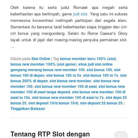
Oleh karena itu serta judul Romawi apa megah serta
keberhasilan apa berlimpah, game
judi slot
. Yang satu ini sukses
memesona konsentrasi melimpah partisipan dari segala alam.
Sementara itu bersama taraf keberhasilan siapa tinggian dan ciri-
ciri bonus yang mengundang. Selain itu Rome Caesar’s Glory
layak untuk di jajal dari masing-masing penyuka permainan slot.
…
Ditulis pada
Slot Online
|
Tag
bonus member baru 150% (slot)
,
bonus new member 100% (slot game)
,
situs judi slot online
gampang menang bonus new member 100
,
slot bonus 100
,
slot
bonus 100 di depan
,
slot bonus 100 to 3x
,
slot bonus 100 to 7x
,
slot
bonus 200% di depan
,
slot bonus new member
,
slot bonus new
member 100
,
slot bonus new member 100 di awal
,
slot bonus new
member 100 di awal tanpa deposit
,
slot bonus new member 100 di
awal to 10x
,
slot bonus new member 100 di awal to 7x
,
slot depo 25
bonus 25
,
slot deposit 10rb bonus 15rb
,
slot deposit 25 bonus 25
|
Tinggalkan Balasan
Tentang RTP Slot dengan