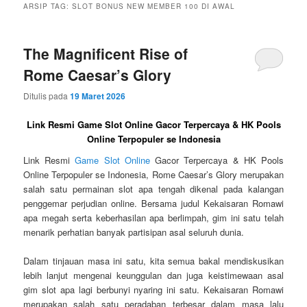
ARSIP TAG:
SLOT BONUS NEW MEMBER 100 DI AWAL
The Magnificent Rise of
Rome Caesar’s Glory
Ditulis pada
19 Maret 2026
Link Resmi Game Slot Online Gacor Terpercaya & HK Pools
Online Terpopuler se Indonesia
Link Resmi
Game Slot Online
Gacor Terpercaya & HK Pools
Online Terpopuler se Indonesia, Rome Caesar’s Glory merupakan
salah satu permainan slot apa tengah dikenal pada kalangan
penggemar perjudian online. Bersama judul Kekaisaran Romawi
apa megah serta keberhasilan apa berlimpah, gim ini satu telah
menarik perhatian banyak partisipan asal seluruh dunia.
Dalam tinjauan masa ini satu, kita semua bakal mendiskusikan
lebih lanjut mengenai keunggulan dan juga keistimewaan asal
gim slot apa lagi berbunyi nyaring ini satu. Kekaisaran Romawi
merupakan salah satu peradaban terbesar dalam masa lalu