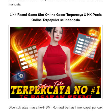
manusia.
Link Resmi Game Slot Online Gacor Terpercaya & HK Pools
Online Terpopuler se Indonesia
Dibentuk atas masa ke-8 SM, Romawi berhasil mencapai puncak