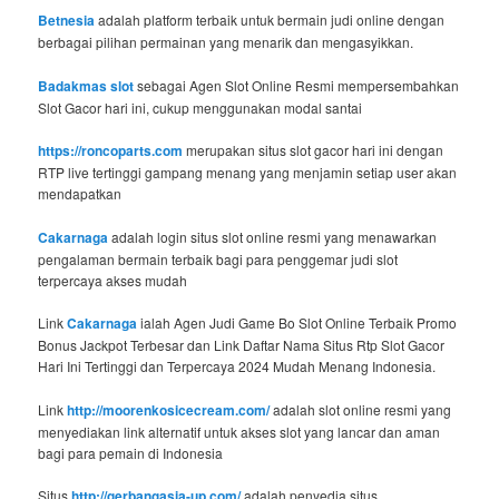
Betnesia
adalah platform terbaik untuk bermain judi online dengan
berbagai pilihan permainan yang menarik dan mengasyikkan.
Badakmas slot
sebagai Agen Slot Online Resmi mempersembahkan
Slot Gacor hari ini, cukup menggunakan modal santai
https://roncoparts.com
merupakan situs slot gacor hari ini dengan
RTP live tertinggi gampang menang yang menjamin setiap user akan
mendapatkan
Cakarnaga
adalah login situs slot online resmi yang menawarkan
pengalaman bermain terbaik bagi para penggemar judi slot
terpercaya akses mudah
Link
Cakarnaga
ialah Agen Judi Game Bo Slot Online Terbaik Promo
Bonus Jackpot Terbesar dan Link Daftar Nama Situs Rtp Slot Gacor
Hari Ini Tertinggi dan Terpercaya 2024 Mudah Menang Indonesia.
Link
http://moorenkosicecream.com/
adalah slot online resmi yang
menyediakan link alternatif untuk akses slot yang lancar dan aman
bagi para pemain di Indonesia
Situs
http://gerbangasia-up.com/
adalah penyedia situs