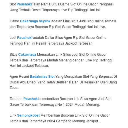
Slot
Paushoki
ialah Nama Situs Game Slot Online Gacor Penghasil
Uang Terbaik Resmi Terpercaya Live Rtp Tertinggi Hari Ini.
Game
Cakarnaga heylink
adalah Link Situs Judi Slot Online Terbaik
dan Terpercaya Bocoran Rtp Slot Gacor Tertinggi Hari Ini Live.
Judi
Paushoki
adalah Daftar Situs Agen Rtp Slot Gacor Online
Tertinggi Hari Ini Resmi Terpercaya Jackpot Terbesar.
Situs
Cakarnaga
Merupakan Link Situs Judi Slot Online Gacor
Terbaik dan Terpercaya Mudah Menang dengan Live Rtp Tertinggi
Hari Ini Jackpot Terbesar.
Agen Resmi
Badakmas Slot
Yang Merupakan Slot Yang Berpusat DI
Dubai Abu Dhabi Yang Telah Berlisensi Dan Di Resmikan Oleh Bang
Zeus..
Taruhan
Paushoki
memberikan Bocoran Info Situs Agen Judi Slot
Gacor Terbaik dan Terpercaya No 1 2024 Mudah Menang.
Link
Semongkobet
Memberikan Bocoran Link Slot Online Gacor
Terbaik dan Terpercaya 2024 Gampang Menang Jackpot.