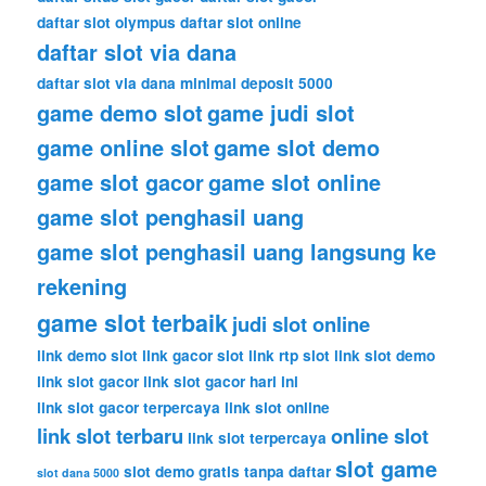
daftar slot olympus
daftar slot online
daftar slot via dana
daftar slot via dana minimal deposit 5000
game demo slot
game judi slot
game online slot
game slot demo
game slot gacor
game slot online
game slot penghasil uang
game slot penghasil uang langsung ke
rekening
game slot terbaik
judi slot online
link demo slot
link gacor slot
link rtp slot
link slot demo
link slot gacor
link slot gacor hari ini
link slot gacor terpercaya
link slot online
link slot terbaru
online slot
link slot terpercaya
slot game
slot demo gratis tanpa daftar
slot dana 5000