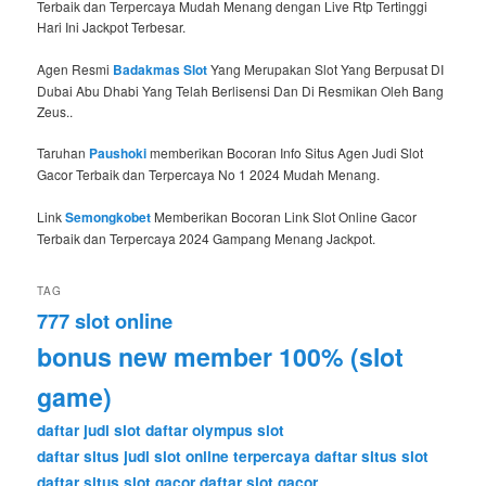
Terbaik dan Terpercaya Mudah Menang dengan Live Rtp Tertinggi
Hari Ini Jackpot Terbesar.
Agen Resmi
Badakmas Slot
Yang Merupakan Slot Yang Berpusat DI
Dubai Abu Dhabi Yang Telah Berlisensi Dan Di Resmikan Oleh Bang
Zeus..
Taruhan
Paushoki
memberikan Bocoran Info Situs Agen Judi Slot
Gacor Terbaik dan Terpercaya No 1 2024 Mudah Menang.
Link
Semongkobet
Memberikan Bocoran Link Slot Online Gacor
Terbaik dan Terpercaya 2024 Gampang Menang Jackpot.
TAG
777 slot online
bonus new member 100% (slot
game)
daftar judi slot
daftar olympus slot
daftar situs judi slot online terpercaya
daftar situs slot
daftar situs slot gacor
daftar slot gacor