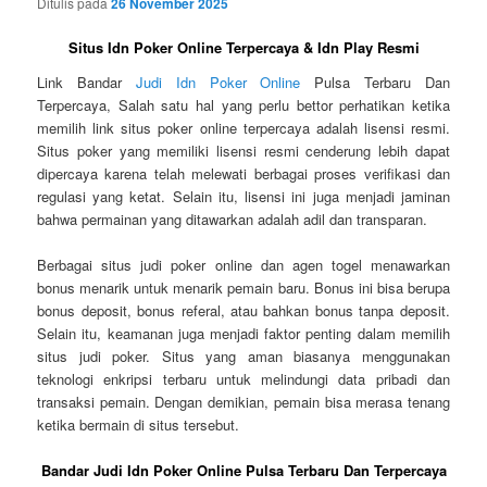
Ditulis pada
26 November 2025
Situs Idn Poker Online Terpercaya & Idn Play Resmi
Link Bandar
Judi Idn Poker Online
Pulsa Terbaru Dan
Terpercaya, Salah satu hal yang perlu bettor perhatikan ketika
memilih link situs poker online terpercaya adalah lisensi resmi.
Situs poker yang memiliki lisensi resmi cenderung lebih dapat
dipercaya karena telah melewati berbagai proses verifikasi dan
regulasi yang ketat. Selain itu, lisensi ini juga menjadi jaminan
bahwa permainan yang ditawarkan adalah adil dan transparan.
Berbagai situs judi poker online dan agen togel menawarkan
bonus menarik untuk menarik pemain baru. Bonus ini bisa berupa
bonus deposit, bonus referal, atau bahkan bonus tanpa deposit.
Selain itu, keamanan juga menjadi faktor penting dalam memilih
situs judi poker. Situs yang aman biasanya menggunakan
teknologi enkripsi terbaru untuk melindungi data pribadi dan
transaksi pemain. Dengan demikian, pemain bisa merasa tenang
ketika bermain di situs tersebut.
Bandar Judi Idn Poker Online Pulsa Terbaru Dan Terpercaya