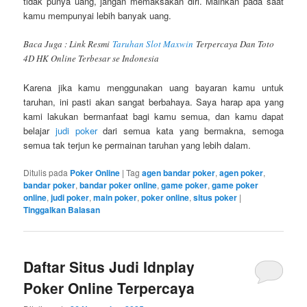
tidak punya uang, jangan memaksakan diri. Mainkan pada saat
kamu mempunyai lebih banyak uang.
Baca Juga : Link Resmi
Taruhan Slot Maxwin
Terpercaya Dan Toto
4D HK Online Terbesar se Indonesia
Karena jika kamu menggunakan uang bayaran kamu untuk
taruhan, ini pasti akan sangat berbahaya. Saya harap apa yang
kami lakukan bermanfaat bagi kamu semua, dan kamu dapat
belajar
judi poker
dari semua kata yang bermakna, semoga
semua tak terjun ke permainan taruhan yang lebih dalam.
Ditulis pada
Poker Online
|
Tag
agen bandar poker
,
agen poker
,
bandar poker
,
bandar poker online
,
game poker
,
game poker
online
,
judi poker
,
main poker
,
poker online
,
situs poker
|
Tinggalkan Balasan
Daftar Situs Judi Idnplay
Poker Online Terpercaya