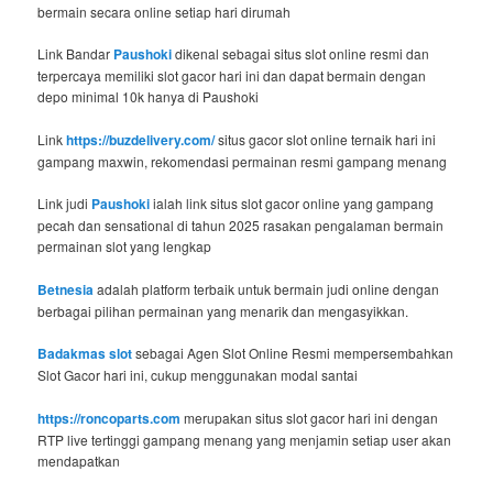
bermain secara online setiap hari dirumah
Link Bandar
Paushoki
dikenal sebagai situs slot online resmi dan
terpercaya memiliki slot gacor hari ini dan dapat bermain dengan
depo minimal 10k hanya di Paushoki
Link
https://buzdelivery.com/
situs gacor slot online ternaik hari ini
gampang maxwin, rekomendasi permainan resmi gampang menang
Link judi
Paushoki
ialah link situs slot gacor online yang gampang
pecah dan sensational di tahun 2025 rasakan pengalaman bermain
permainan slot yang lengkap
Betnesia
adalah platform terbaik untuk bermain judi online dengan
berbagai pilihan permainan yang menarik dan mengasyikkan.
Badakmas slot
sebagai Agen Slot Online Resmi mempersembahkan
Slot Gacor hari ini, cukup menggunakan modal santai
https://roncoparts.com
merupakan situs slot gacor hari ini dengan
RTP live tertinggi gampang menang yang menjamin setiap user akan
mendapatkan