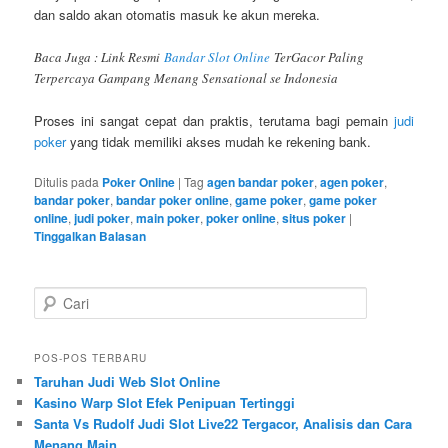
dan saldo akan otomatis masuk ke akun mereka.
Baca Juga : Link Resmi
Bandar Slot Online
TerGacor Paling
Terpercaya Gampang Menang Sensational se Indonesia
Proses ini sangat cepat dan praktis, terutama bagi pemain
judi
poker
yang tidak memiliki akses mudah ke rekening bank.
Ditulis pada
Poker Online
|
Tag
agen bandar poker
,
agen poker
,
bandar poker
,
bandar poker online
,
game poker
,
game poker
online
,
judi poker
,
main poker
,
poker online
,
situs poker
|
Tinggalkan Balasan
C
a
r
i
POS-POS TERBARU
Taruhan Judi Web Slot Online
Kasino Warp Slot Efek Penipuan Tertinggi
Santa Vs Rudolf Judi Slot Live22 Tergacor, Analisis dan Cara
Menang Main