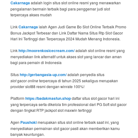
Cakarnaga
adalah login situs slot online resmi yang menawarkan
pengalaman bermain terbaik bagi para penggemar judi slot
terpercaya akses mudah
Link
Cakarnaga
ialah Agen Judi Game Bo Slot Online Terbaik Promo
Bonus Jackpot Terbesar dan Link Daftar Nama Situs Rtp Slot Gacor
Hari Ini Tertinggi dan Terpercaya 2024 Mudah Menang Indonesia.
Link
http://moorenkosicecream.com/
adalah slot online resmi yang
menyediakan link alternatif untuk akses slot yang lancar dan aman
bagi para pemain di Indonesia
Situs
http://gerbangasia-up.com/
adalah penyedia situs
slot
gacor
online
terpercaya di tahun 2025 sekaligus merupakan
provider slot88 resmi dengan winrate 100%!
Platform
https://badakmasfun.shop
daftar situs slot gacor hari ini
yang terpercaya serta dikelola tim professional dari PG Soft slot gacor
dengan tingkat RTP jackpot slot maxwin tertinggi
Agen
Paushoki
merupakan situs slot online terbaik saat ini, yang
menyediakan permainan slot gacor pasti akan memberikan kamu
banyak keuntungan.