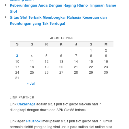
Keberuntungan Anda Dengan Raging Rhino Tinjauan Game
Slot
Situs Slot Terbaik Membongkar Rahasia Keseruan dan
Keuntungan yang Tak Terduga!
AGUSTUS 2026
S
S
R
K
J
S
M
1
2
3
4
5
6
7
8
9
10
11
12
13
14
15
16
17
18
19
20
21
22
23
24
25
26
27
28
29
30
31
« Jul
LINK PARTNER
Link
Cakarnaga
adalah situs judi slot gacor maxwin hari ini
dilengkapi dengan download APK Slot88 terbaru
Link agen
Paushoki
merupakan situs judi slot gacor hari ini untuk
bermain slot88 yang paling viral untuk para sultan slot online bisa