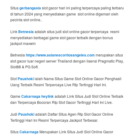
Situs
gerbangasia
slot gacor hari ini paling terpercaya paling terbaru
di tahun 2024 yang menyediakan game slot online digemari oleh
pecinta slot online..
Link
Betnesia
adalah situs judi slot online gacor terpercaya resmi
menyediakan berbagai game slot gacor terbaik dengan bonus
jackpot maxwin
Betnesia
https://www.asianescortlosangeles.com
merupakan situs
slot gacor luar negeri server Thailand dengan lisensi Pragmatic Play,
Slot88 & PG Soft.
Slot
Paushoki
ialah Nama Situs Game Slot Online Gacor Penghasil
Uang Terbaik Resmi Terpercaya Live Rtp Tertinggi Hari Ini.
Game
Cakarnaga heylink
adalah Link Situs Judi Slot Online Terbaik
dan Terpercaya Bocoran Rtp Slot Gacor Tertinggi Hari Ini Live.
Judi
Paushoki
adalah Daftar Situs Agen Rtp Slot Gacor Online
Tertinggi Hari Ini Resmi Terpercaya Jackpot Terbesar.
Situs
Cakarnaga
Merupakan Link Situs Judi Slot Online Gacor