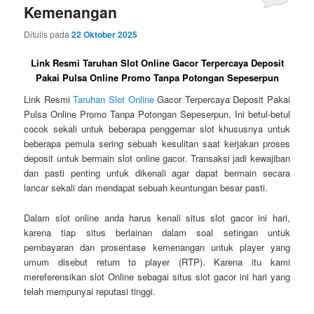
Kemenangan
Ditulis pada
22 Oktober 2025
Link Resmi Taruhan Slot Online Gacor Terpercaya Deposit
Pakai Pulsa Online Promo Tanpa Potongan Sepeserpun
Link Resmi
Taruhan Slot Online
Gacor Terpercaya Deposit Pakai
Pulsa Online Promo Tanpa Potongan Sepeserpun, Ini betul-betul
cocok sekali untuk beberapa penggemar slot khususnya untuk
beberapa pemula sering sebuah kesulitan saat kerjakan proses
deposit untuk bermain slot online gacor. Transaksi jadi kewajiban
dan pasti penting untuk dikenali agar dapat bermain secara
lancar sekali dan mendapat sebuah keuntungan besar pasti.
Dalam slot online anda harus kenali situs slot gacor ini hari,
karena tiap situs berlainan dalam soal setingan untuk
pembayaran dan prosentase kemenangan untuk player yang
umum disebut return to player (RTP). Karena itu kami
mereferensikan slot Online sebagai situs slot gacor ini hari yang
telah mempunyai reputasi tinggi.