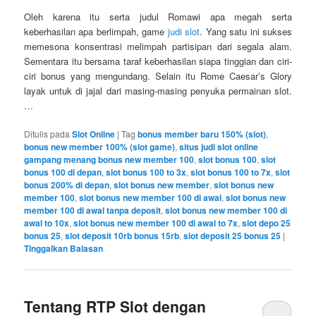
Oleh karena itu serta judul Romawi apa megah serta
keberhasilan apa berlimpah, game
judi slot
. Yang satu ini sukses
memesona konsentrasi melimpah partisipan dari segala alam.
Sementara itu bersama taraf keberhasilan siapa tinggian dan ciri-
ciri bonus yang mengundang. Selain itu Rome Caesar’s Glory
layak untuk di jajal dari masing-masing penyuka permainan slot.
…
Ditulis pada
Slot Online
|
Tag
bonus member baru 150% (slot)
,
bonus new member 100% (slot game)
,
situs judi slot online
gampang menang bonus new member 100
,
slot bonus 100
,
slot
bonus 100 di depan
,
slot bonus 100 to 3x
,
slot bonus 100 to 7x
,
slot
bonus 200% di depan
,
slot bonus new member
,
slot bonus new
member 100
,
slot bonus new member 100 di awal
,
slot bonus new
member 100 di awal tanpa deposit
,
slot bonus new member 100 di
awal to 10x
,
slot bonus new member 100 di awal to 7x
,
slot depo 25
bonus 25
,
slot deposit 10rb bonus 15rb
,
slot deposit 25 bonus 25
|
Tinggalkan Balasan
Tentang RTP Slot dengan