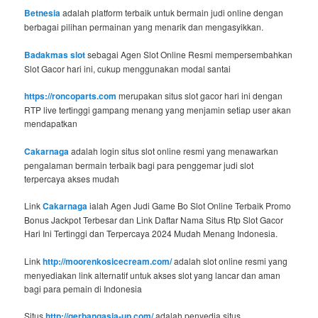
Betnesia
adalah platform terbaik untuk bermain judi online dengan
berbagai pilihan permainan yang menarik dan mengasyikkan.
Badakmas slot
sebagai Agen Slot Online Resmi mempersembahkan
Slot Gacor hari ini, cukup menggunakan modal santai
https://roncoparts.com
merupakan situs slot gacor hari ini dengan
RTP live tertinggi gampang menang yang menjamin setiap user akan
mendapatkan
Cakarnaga
adalah login situs slot online resmi yang menawarkan
pengalaman bermain terbaik bagi para penggemar judi slot
terpercaya akses mudah
Link
Cakarnaga
ialah Agen Judi Game Bo Slot Online Terbaik Promo
Bonus Jackpot Terbesar dan Link Daftar Nama Situs Rtp Slot Gacor
Hari Ini Tertinggi dan Terpercaya 2024 Mudah Menang Indonesia.
Link
http://moorenkosicecream.com/
adalah slot online resmi yang
menyediakan link alternatif untuk akses slot yang lancar dan aman
bagi para pemain di Indonesia
Situs
http://gerbangasia-up.com/
adalah penyedia situs