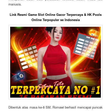
manusia.
Link Resmi Game Slot Online Gacor Terpercaya & HK Pools
Online Terpopuler se Indonesia
Dibentuk atas masa ke-8 SM, Romawi berhasil mencapai puncak