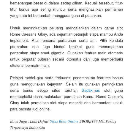
kemenangan besar di dalam setiap giliran. Kecuali tersebut, fitur-
fitur bonus apa sering muncul serta menghasilkan permainan
yang satu ini bertambah menggoda guna di perankan.
Untuk meningkatkan peluang mengalahkan dalam game slot
Rome Caesar’s Glory, ada sejumlah petunjuk siapa mampu Anda
implement. Atur rencana pertaruhan serta arif. Pilih kendala
pertaruhan dan juga hindari terpikat guna menempatkan
pertaruhan siapa amat gigantic. Gunakan feature main otomatis
untuk berputar putaran secara otomatis dan juga memperbaiki
efisiensi bermain-main.
Pelajari model gim serta frekuensi penampakan features bonus
guna menggunakan kejayaan. Selain itu gunakan peningkatan
serta bonus sebab situs taruhan
Badakmas
slot guna
memperbaiki dana melakukan permainan Kamu. Rome Caesar’s
Glory ialah permainan slot siapa menarik dan bermanfaat untuk
para pecinta judi online.
Baca Juga : Link Daftar
Situs Bola Online
SBOBET88 Mix Parlay
Terpercaya Indonesia