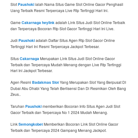
Slot
Paushoki
ialah Nama Situs Game Slot Online Gacor Penghasil
Uang Terbaik Resmi Terpercaya Live Rtp Tertinggi Hari Ini.
Game
Cakarnaga heylink
adalah Link Situs Judi Slot Online Terbaik
dan Terpercaya Bocoran Rtp Slot Gacor Tertinggi Hari Ini Live.
Judi
Paushoki
adalah Daftar Situs Agen Rtp Slot Gacor Online
Tertinggi Hari Ini Resmi Terpercaya Jackpot Terbesar.
Situs
Cakarnaga
Merupakan Link Situs Judi Slot Online Gacor
Terbaik dan Terpercaya Mudah Menang dengan Live Rtp Tertinggi
Hari Ini Jackpot Terbesar.
Agen Resmi
Badakmas Slot
Yang Merupakan Slot Yang Berpusat DI
Dubai Abu Dhabi Yang Telah Berlisensi Dan Di Resmikan Oleh Bang
Zeus..
Taruhan
Paushoki
memberikan Bocoran Info Situs Agen Judi Slot
Gacor Terbaik dan Terpercaya No 1 2024 Mudah Menang.
Link
Semongkobet
Memberikan Bocoran Link Slot Online Gacor
Terbaik dan Terpercaya 2024 Gampang Menang Jackpot.