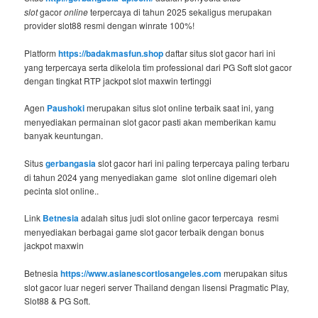
slot
gacor
online
terpercaya di tahun 2025 sekaligus merupakan
provider slot88 resmi dengan winrate 100%!
Platform
https://badakmasfun.shop
daftar situs slot gacor hari ini
yang terpercaya serta dikelola tim professional dari PG Soft slot gacor
dengan tingkat RTP jackpot slot maxwin tertinggi
Agen
Paushoki
merupakan situs slot online terbaik saat ini, yang
menyediakan permainan slot gacor pasti akan memberikan kamu
banyak keuntungan.
Situs
gerbangasia
slot gacor hari ini paling terpercaya paling terbaru
di tahun 2024 yang menyediakan game slot online digemari oleh
pecinta slot online..
Link
Betnesia
adalah situs judi slot online gacor terpercaya resmi
menyediakan berbagai game slot gacor terbaik dengan bonus
jackpot maxwin
Betnesia
https://www.asianescortlosangeles.com
merupakan situs
slot gacor luar negeri server Thailand dengan lisensi Pragmatic Play,
Slot88 & PG Soft.