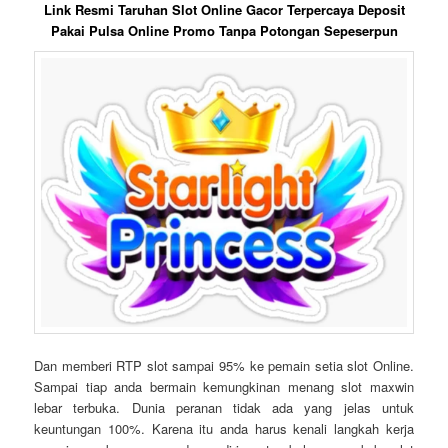
Link Resmi Taruhan Slot Online Gacor Terpercaya Deposit
Pakai Pulsa Online Promo Tanpa Potongan Sepeserpun
Dan memberi RTP slot sampai 95% ke pemain setia slot Online.
Sampai tiap anda bermain kemungkinan menang slot maxwin
lebar terbuka. Dunia peranan tidak ada yang jelas untuk
keuntungan 100%. Karena itu anda harus kenali langkah kerja