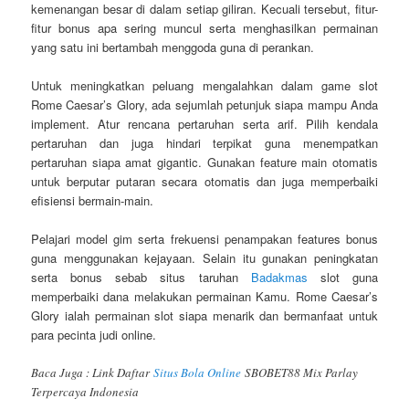
kemenangan besar di dalam setiap giliran. Kecuali tersebut, fitur-
fitur bonus apa sering muncul serta menghasilkan permainan
yang satu ini bertambah menggoda guna di perankan.
Untuk meningkatkan peluang mengalahkan dalam game slot
Rome Caesar’s Glory, ada sejumlah petunjuk siapa mampu Anda
implement. Atur rencana pertaruhan serta arif. Pilih kendala
pertaruhan dan juga hindari terpikat guna menempatkan
pertaruhan siapa amat gigantic. Gunakan feature main otomatis
untuk berputar putaran secara otomatis dan juga memperbaiki
efisiensi bermain-main.
Pelajari model gim serta frekuensi penampakan features bonus
guna menggunakan kejayaan. Selain itu gunakan peningkatan
serta bonus sebab situs taruhan
Badakmas
slot guna
memperbaiki dana melakukan permainan Kamu. Rome Caesar’s
Glory ialah permainan slot siapa menarik dan bermanfaat untuk
para pecinta judi online.
Baca Juga : Link Daftar
Situs Bola Online
SBOBET88 Mix Parlay
Terpercaya Indonesia