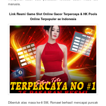
manusia.
Link Resmi Game Slot Online Gacor Terpercaya & HK Pools
Online Terpopuler se Indonesia
Dibentuk atas masa ke-8 SM, Romawi berhasil mencapai puncak