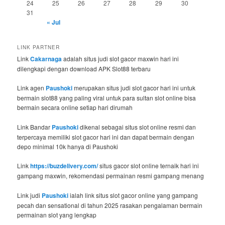
24
25
26
27
28
29
30
31
« Jul
LINK PARTNER
Link
Cakarnaga
adalah situs judi slot gacor maxwin hari ini
dilengkapi dengan download APK Slot88 terbaru
Link agen
Paushoki
merupakan situs judi slot gacor hari ini untuk
bermain slot88 yang paling viral untuk para sultan slot online bisa
bermain secara online setiap hari dirumah
Link Bandar
Paushoki
dikenal sebagai situs slot online resmi dan
terpercaya memiliki slot gacor hari ini dan dapat bermain dengan
depo minimal 10k hanya di Paushoki
Link
https://buzdelivery.com/
situs gacor slot online ternaik hari ini
gampang maxwin, rekomendasi permainan resmi gampang menang
Link judi
Paushoki
ialah link situs slot gacor online yang gampang
pecah dan sensational di tahun 2025 rasakan pengalaman bermain
permainan slot yang lengkap