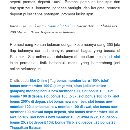
seperti promosi deposit 100%. Promosi perkalian free spin dan
buy spin zeus, bonanza, princess starlight, dan koi gate, promosi
deposit pulsa tanpa potongan, promosi lucky spin.
Baca Juga : Link Resmi
Game Slot Online
Gacor Hari ini Slot88 Bet
200 Maxwin Besar Terpercaya se Indonesia
Promosi uang kontan bulanan dengan kesemuanya uang 350 juta
tiap bulannya dan ada banyak promosi bagus yang berada di
Paushoki. Slot online atau dahulunya di sebutkan mesin
judi slot
ialah permainan fisik berbentuk mesin yang berkembang jadi
online sekarang ini.
Ditulis pada
Slot Online
|
Tag
bonus member baru 150% (slot)
,
bonus new member 100% (slot game)
,
situs judi slot online
gampang menang bonus new member 100
,
slot bonus 100
,
slot
bonus 100 di depan
,
slot bonus 100 to 3x
,
slot bonus 100 to 7x
,
slot
bonus 200% di depan
,
slot bonus new member
,
slot bonus new
member 100
,
slot bonus new member 100 di awal
,
slot bonus new
member 100 di awal tanpa deposit
,
slot bonus new member 100 di
awal to 10x
,
slot bonus new member 100 di awal to 7x
,
slot depo 25
bonus 25
,
slot deposit 10rb bonus 15rb
,
slot deposit 25 bonus 25
|
Tinggalkan Balasan