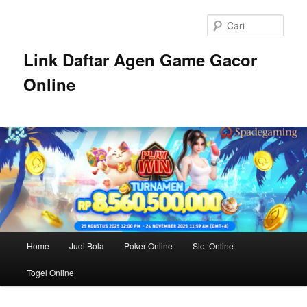
Langsung
Langsung
ke
ke
Cari
konten
konten
utama
sekunder
Link Daftar Agen Game Gacor
Online
Menu
Home
Judi Bola
Poker Online
Slot Online
utama
Togel Online