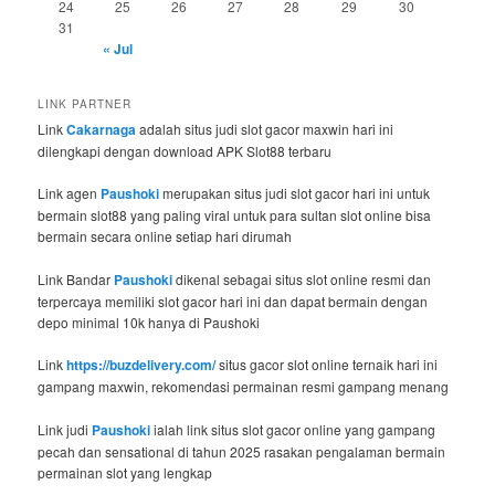
24
25
26
27
28
29
30
31
« Jul
LINK PARTNER
Link
Cakarnaga
adalah situs judi slot gacor maxwin hari ini
dilengkapi dengan download APK Slot88 terbaru
Link agen
Paushoki
merupakan situs judi slot gacor hari ini untuk
bermain slot88 yang paling viral untuk para sultan slot online bisa
bermain secara online setiap hari dirumah
Link Bandar
Paushoki
dikenal sebagai situs slot online resmi dan
terpercaya memiliki slot gacor hari ini dan dapat bermain dengan
depo minimal 10k hanya di Paushoki
Link
https://buzdelivery.com/
situs gacor slot online ternaik hari ini
gampang maxwin, rekomendasi permainan resmi gampang menang
Link judi
Paushoki
ialah link situs slot gacor online yang gampang
pecah dan sensational di tahun 2025 rasakan pengalaman bermain
permainan slot yang lengkap