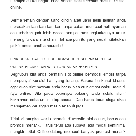
manajemen keuangan anda sendiri saat sebelum masuk ke slot
online.
Bermain-main dengan uang dingin atau uang lebih jadikan anda
merasakan kan kan kan kan tanpa beban membuat hati nyaman
dan tebakan jadi lebih cocok sampai memungkinkannya untuk
menang jp dalam taruhan. Hal apa pun itu yang sudah dilakukan
psikis emosi pasti amburadul!
LINK RESMI GACOR TERPERCAYA DEPOSIT PAKAI PULSA
ONLINE PROMO TANPA POTONGAN SEPESERPUN
Begitupun bila anda bermain slot online bermodal emosi tanpa
mempunyai kondisi hati yang tenang. Karena itu kunci khusus
agar cuan slot maxwin anda harus bisa atur emosi waktu main di
raja online. Bila pada beberapa peluang anda selalu alami
kekalahan coba untuk stop sesaat. Dan harus terus siaga akan
manajemen keuangan masih tetap di jaga.
Tidak di sangkal waktu bermain di website slot online, bonus dan
promosi menarik. Harus terus ada supaya jaga modal seminimal
mungkin. Slot Online datang memberi banyak promosi menarik