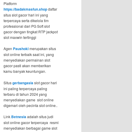
Platform
https://badakmasfun.shop
daftar
situs slot gacor hari ini yang
terpercaya serta dikelola tim
professional dari PG Soft slot
gacor dengan tingkat RTP jackpot
slot maxwin tertinggi
Agen
Paushoki
merupakan situs
slot online terbaik saat ini, yang
menyediakan permainan slot
gacor pasti akan memberikan
kamu banyak keuntungan.
Situs
gerbangasia
slot gacor hari
ini paling terpercaya paling
terbaru di tahun 2024 yang
menyediakan game slot online
digemari oleh pecinta slot online..
Link
Betnesia
adalah situs judi
slot online gacor terpercaya resmi
menyediakan berbagai game slot