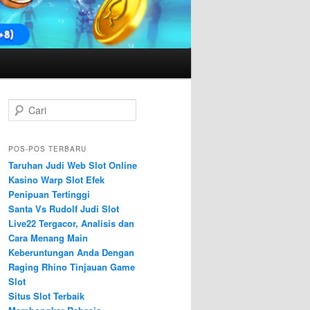
C
a
r
i
POS-POS TERBARU
Taruhan Judi Web Slot Online
Kasino Warp Slot Efek
Penipuan Tertinggi
Santa Vs Rudolf Judi Slot
Live22 Tergacor, Analisis dan
Cara Menang Main
Keberuntungan Anda Dengan
Raging Rhino Tinjauan Game
Slot
Situs Slot Terbaik