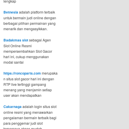
lengkap
Betnesia
adalah platform terbaik
untuk bermain judi online dengan
berbagai pilihan permainan yang
menarik dan mengasyikkan.
Badakmas slot
sebagai Agen
Slot Online Resmi
mempersembahkan Slot Gacor
hari ini, cukup menggunakan
modal santai
https://roncoparts.com
merupaka
n situs slot gacor hari ini dengan
RTP live tertinggi gampang
menang yang menjamin setiap
user akan mendapatkan
Cakarnaga
adalah login situs slot
online resmi yang menawarkan
pengalaman bermain terbaik bagi
para penggemar judi slot
terpercaya akses mudah