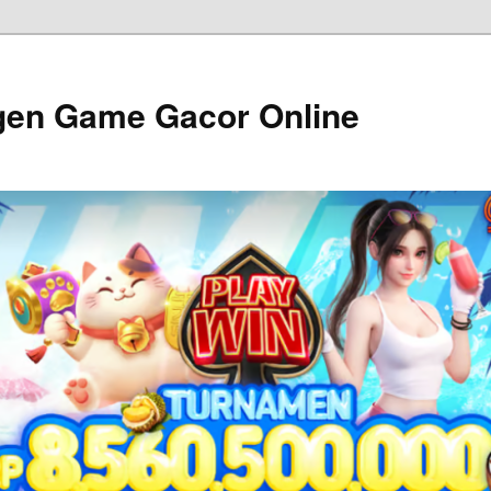
Agen Game Gacor Online