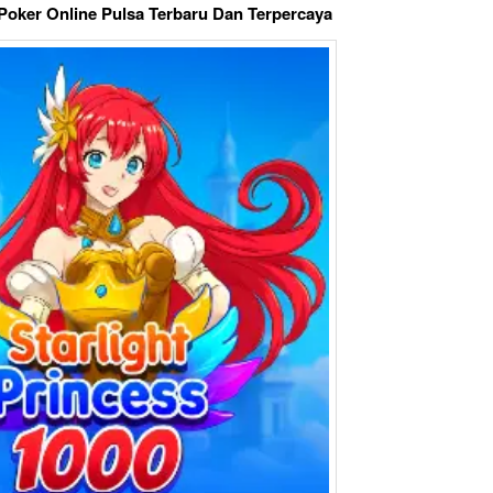
Poker Online Pulsa Terbaru Dan Terpercaya