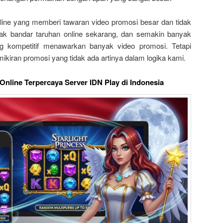
nline yang memberi tawaran video promosi besar dan tidak
ak bandar taruhan online sekarang, dan semakin banyak
ng kompetitif menawarkan banyak video promosi. Tetapi
iran promosi yang tidak ada artinya dalam logika kami.
Online Terpercaya Server IDN Play di Indonesia