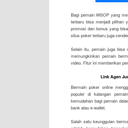
Bagi pemain WSOP yang menca
terbaru bisa menjadi pilihan 
promosi dan bonus yang bisa
situs poker terbaru juga cende
Selain itu, pemain juga bisa m
memungkinkan pemain bermai
video. Fitur ini memberikan pe
Link Agen Ju
Bermain poker online mengg
populer di kalangan pemain
kemudahan bagi pemain dala
bank atau e-wallet.
Salah satu keunggulan berma