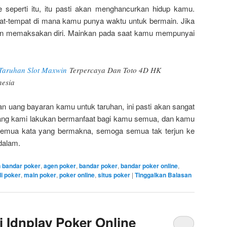
e seperti itu, itu pasti akan menghancurkan hidup kamu.
at-tempat di mana kamu punya waktu untuk bermain. Jika
an memaksakan diri. Mainkan pada saat kamu mempunyai
Taruhan Slot Maxwin
Terpercaya Dan Toto 4D HK
nesia
 uang bayaran kamu untuk taruhan, ini pasti akan sangat
ang kami lakukan bermanfaat bagi kamu semua, dan kamu
semua kata yang bermakna, semoga semua tak terjun ke
dalam.
 bandar poker
,
agen poker
,
bandar poker
,
bandar poker online
,
di poker
,
main poker
,
poker online
,
situs poker
|
Tinggalkan Balasan
i Idnplay Poker Online