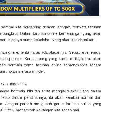
 sampai kita bergabung dengan jaringan, ternyata taruhan
saja bangkrut. Dalam taruhan online kemenangan yang akan
rsen, sisanya cuma kekalahan yang akan kita dapatkan.
uhan online, tentu harus ada alasannya. Sebab level emosi
mainan populer. Kecuali uang yang kamu miliki, kamu akan
rnah bermain game taruhan online semongkobet secara
 kamu akan merasa minder.
AY DI INDONESIA
anya bermain hiburan serta mengisi waktu luang dalam
etap dalam pendiriannya, itu akan kembali normal dan
a. Jangan pernah mengubah game taruhan online yang
asil untuk menambah keuangan kita setiap hari.