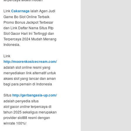
Link
Cakarnaga
ialah Agen Judi
Game Bo Slot Online Terbaik
Promo Bonus Jackpot Terbesar
dan Link Daftar Nama Situs Rtp
Slot Gacor Hari Ini Tertinggi dan
Terpercaya 2024 Mudah Menang
Indonesia.
Link
http://moorenkosicecream.com/
adalah slot online resmi yang
menyediakan link alternatif untuk
akses slot yang lancar dan aman
bagi para pemain di Indonesia
Situs
http://gerbangasia-up.com/
adalah penyedia situs
slot
gacor
online
terpercaya di
tahun 2025 sekaligus merupakan
provider slot88 resmi dengan
winrate 100%!