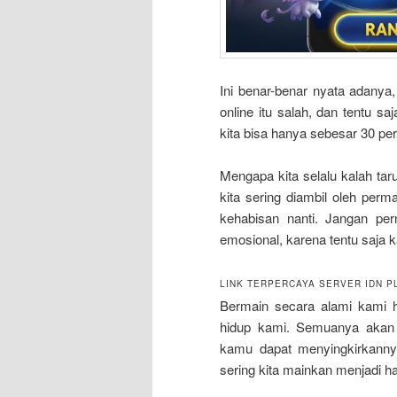
Ini benar-benar nyata adanya,
online itu salah, dan tentu 
kita bisa hanya sebesar 30 pe
Mengapa kita selalu kalah tar
kita sering diambil oleh per
kehabisan nanti. Jangan pe
emosional, karena tentu saja
LINK TERPERCAYA SERVER IDN PL
Bermain secara alami kami h
hidup kami. Semuanya akan t
kamu dapat menyingkirkanny
sering kita mainkan menjadi h